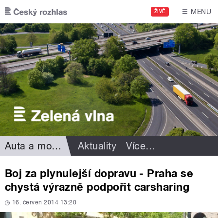
Přejít k hlavnímu obsahu
MENU
ŽIVĚ
Auta a motorismus
Aktuality
Více
…
Boj za plynulejší dopravu - Praha se
chystá výrazně podpořit carsharing
16. červen 2014 13:20