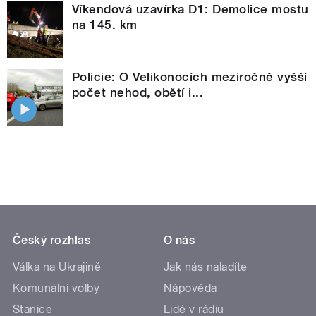
Víkendová uzavírka D1: Demolice mostu
na 145. km
Policie: O Velikonocích meziročně vyšší
počet nehod, obětí i...
Český rozhlas
O nás
Válka na Ukrajině
Jak nás naladíte
Komunální volby
Nápověda
Stanice
Lidé v rádiu