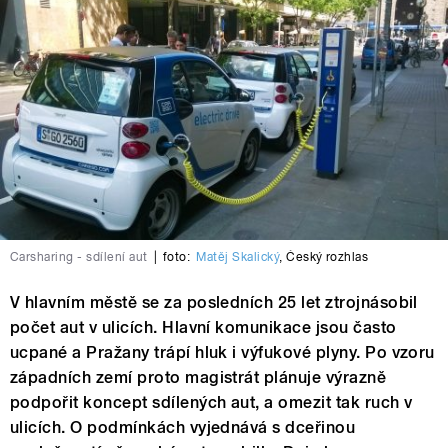
Carsharing - sdílení aut
|
foto:
Matěj Skalický
,
Český rozhlas
V hlavním městě se za posledních 25 let ztrojnásobil
počet aut v ulicích. Hlavní komunikace jsou často
ucpané a Pražany trápí hluk i výfukové plyny. Po vzoru
západních zemí proto magistrát plánuje výrazně
podpořit koncept sdílených aut, a omezit tak ruch v
ulicích. O podmínkách vyjednává s dceřinou