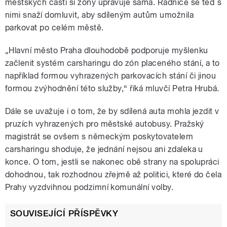
městských částí si zóny upravuje sama. Radnice se teď s
nimi snaží domluvit, aby sdíleným autům umožnila
parkovat po celém městě.
„Hlavní město Praha dlouhodobě podporuje myšlenku
začlenit systém carsharingu do zón placeného stání, a to
například formou vyhrazených parkovacích stání či jinou
formou zvýhodnění této služby,“ říká mluvčí Petra Hrubá.
Dále se uvažuje i o tom, že by sdílená auta mohla jezdit v
pruzích vyhrazených pro městské autobusy. Pražský
magistrát se ovšem s německým poskytovatelem
carsharingu shoduje, že jednání nejsou ani zdaleka u
konce. O tom, jestli se nakonec obě strany na spolupráci
dohodnou, tak rozhodnou zřejmě až politici, které do čela
Prahy vyzdvihnou podzimní komunální volby.
SOUVISEJÍCÍ PŘÍSPĚVKY