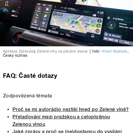
Aplikace Zpravodaj Zelené vlny na palubní desce
|
foto:
Khalil Baalbaki
,
Český rozhlas
FAQ: Časté dotazy
Zodpovězená témata
Proč se mi autorádio neztiší hned po Zelené vlně?
Přelaďování mezi pražskou a celoplošnou
Zelenou vlnou
Jaké zprávy a proč se (ne)dostanou do vysílání