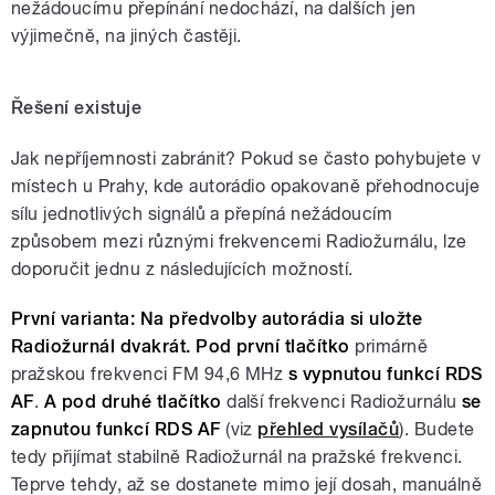
nežádoucímu přepínání nedochází, na dalších jen
výjimečně, na jiných častěji.
Řešení existuje
Jak nepříjemnosti zabránit? Pokud se často pohybujete v
místech u Prahy, kde autorádio opakovaně přehodnocuje
sílu jednotlivých signálů a přepíná nežádoucím
způsobem mezi různými frekvencemi Radiožurnálu, lze
doporučit jednu z následujících možností.
První varianta:
Na předvolby autorádia si uložte
Radiožurnál dvakrát.
Pod první
tlačítko
primárně
pražskou frekvenci FM 94,6 MHz
s vypnutou funkcí RDS
AF
.
A pod druhé tlačítko
další frekvenci Radiožurnálu
se
zapnutou funkcí RDS AF
(viz
přehled vysílačů
). Budete
tedy přijímat stabilně Radiožurnál na pražské frekvenci.
Teprve tehdy, až se dostanete mimo její dosah, manuálně