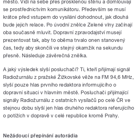
město. Vidí na sebe přes prosklenou stěnu a domlouvají
se prostřednictvím komunikátoru. Především se musí
krátce před vstupem do vysílání dohodnout, jak dlouhá
bude jejich relace. Po úvodní znělce Zelené vlny začínají
oba současně mluvit. Dopravní zpravodajství musejí
prezentovat tak, aby to oběma trvalo onen stanovený
čas, tedy aby skončili ve stejný okamžik na sekundu
přesně. Následuje závěrečná znělka.
A jaký výsledek slyší posluchači? Ti, kteří přijímají signál
Radiožurnálu z pražské Žižkovské věže na FM 94,6 MHz,
slyší pouze hlas prvního redaktora informujícího o
dopravní situaci v hlavním městě. Posluchači přijímající
signály Radiožurnálu z ostatních vysílačů po celé ČR ve
stejnou dobu slyší jen hlas druhého redaktora referujícího
o potížích v dopravě v celé republice kromě Prahy.
Nežádoucí přepínání autorádia