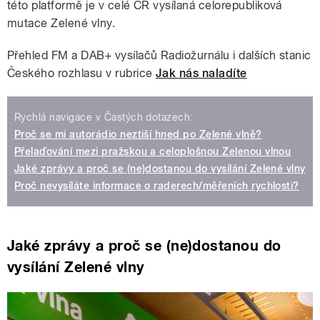
této platformě je v celé ČR vysílaná celorepubliková
mutace Zelené vlny.
Přehled FM a DAB+ vysílačů Radiožurnálu i dalších stanic
Českého rozhlasu v rubrice
Jak nás naladíte
Rychlá navigace v Častých dotazech:
Proč se mi autorádio neztiší hned po Zelené vlně?
Přelaďování mezi pražskou a celoplošnou Zelenou vlnou
Jaké zprávy a proč se (ne)dostanou do vysílání Zelené vlny
Proč nevysíláte informace o raderech/měřeních rychlosti?
Jaké zprávy a proč se (ne)dostanou do
vysílání Zelené vlny