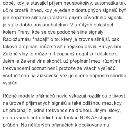
době, kdy je stávající příjem neuspokojivý, automatika tak
učiní prostě ihned, kdy je jeden z dostupných signálů byť
jen nepatrně silnější (přestože příjem původního signálu
je stále dobře poslouchatelný). V určitých oblastech
kolem Prahy, kde se dva podobně silné signály
Radiožurnálu "hádají" o to, který je zrovna silnější, pak
takové přepínání může trvat i nějakou chvíli. Při vysílání
Zelené vlny to může mít popsaný negativní důsledek.
Jakmile Zelená vlna skončí, už přepínání mezi různými
frekvencemi poznat není, protože ze všech vysílačů
včetně toho na Žižkovské věži je šířené naprosto shodné
vysílání.
Různé modely přijímačů navíc vykazují rozdílnou citlivost
na úroveň přijímaných signálů a také odlišnou mez, kdy
už přepínají z jedné frekvence na druhou. Jinými slovy,
ne na všech autorádiích má funkce RDS AF stejný
průběh. Na některých přijmačích k opakovanému