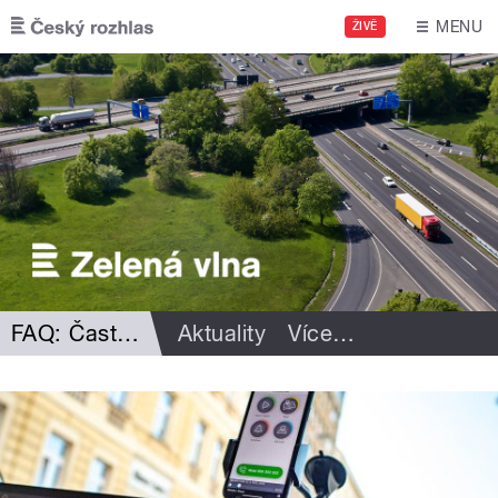
Přejít k hlavnímu obsahu
MENU
ŽIVĚ
FAQ: Časté dotazy
Aktuality
Více
…