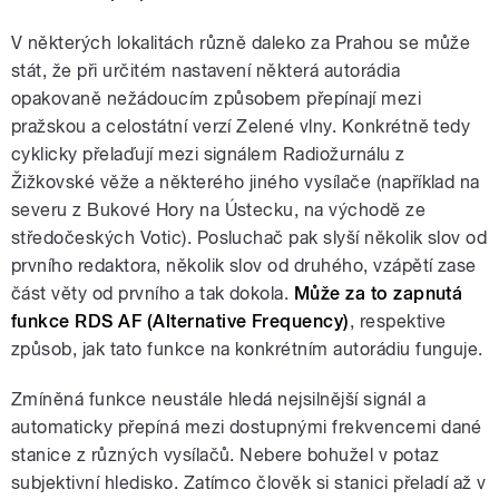
V některých lokalitách různě daleko za Prahou se může
stát, že při určitém nastavení některá autorádia
opakovaně nežádoucím způsobem přepínají mezi
pražskou a celostátní verzí Zelené vlny. Konkrétně tedy
cyklicky přelaďují mezi signálem Radiožurnálu z
Žižkovské věže a některého jiného vysílače (například na
severu z Bukové Hory na Ústecku, na východě ze
středočeských Votic). Posluchač pak slyší několik slov od
prvního redaktora, několik slov od druhého, vzápětí zase
část věty od prvního a tak dokola.
Může za to zapnutá
funkce RDS AF (Alternative Frequency)
, respektive
způsob, jak tato funkce na konkrétním autorádiu funguje.
Zmíněná funkce neustále hledá nejsilnější signál a
automaticky přepíná mezi dostupnými frekvencemi dané
stanice z různých vysílačů. Nebere bohužel v potaz
subjektivní hledisko. Zatímco člověk si stanici přeladí až v