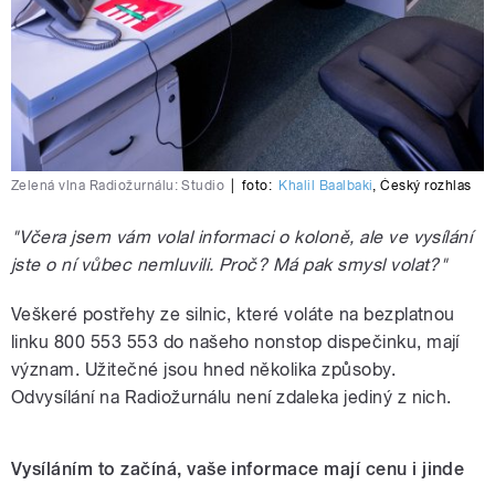
Zelená vlna Radiožurnálu: Studio
|
foto:
Khalil Baalbaki
,
Český rozhlas
"Včera jsem vám volal informaci o koloně, ale ve vysílání
jste o ní vůbec nemluvili. Proč? Má pak smysl volat?"
Veškeré postřehy ze silnic, které voláte na bezplatnou
linku 800 553 553 do našeho nonstop dispečinku, mají
význam. Užitečné jsou hned několika způsoby.
Odvysílání na Radiožurnálu není zdaleka jediný z nich.
Vysíláním to začíná, vaše informace mají cenu i jinde