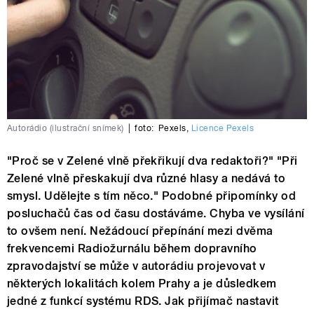
Autorádio (ilustrační snímek)
|
foto:
Pexels
,
Licence Pexels
"Proč se v Zelené vlně překřikují dva redaktoři?" "Při
Zelené vlně přeskakují dva různé hlasy a nedává to
smysl. Udělejte s tím něco." Podobné připomínky od
posluchačů čas od času dostáváme. Chyba ve vysílání
to ovšem není. Nežádoucí přepínání mezi dvěma
frekvencemi Radiožurnálu během dopravního
zpravodajství se může v autorádiu projevovat v
některých lokalitách kolem Prahy a je důsledkem
jedné z funkcí systému RDS. Jak přijímač nastavit