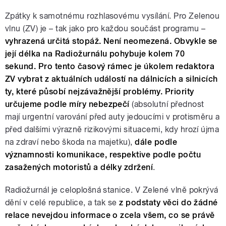
Zpátky k samotnému rozhlasovému vysílání. Pro Zelenou
vlnu (ZV) je – tak jako pro každou součást programu –
vyhrazená určitá stopáž. Není neomezená. Obvykle se
její délka na Radiožurnálu pohybuje kolem 70
sekund.
Pro tento časový rámec je úkolem redaktora
ZV vybrat z aktuálních událostí na dálnicích a silnicích
ty, které působí nejzávažnější problémy. Priority
určujeme podle míry nebezpečí
(absolutní přednost
mají urgentní varování před auty jedoucími v protisměru a
před dalšími výrazně rizikovými situacemi, kdy hrozí újma
na zdraví nebo škoda na majetku),
dále podle
významnosti komunikace, respektive podle počtu
zasažených motoristů a délky zdržení
.
Radiožurnál je celoplošná stanice. V Zelené vlně pokrývá
dění v celé republice, a tak se
z podstaty věci do žádné
relace nevejdou informace o zcela všem, co se právě