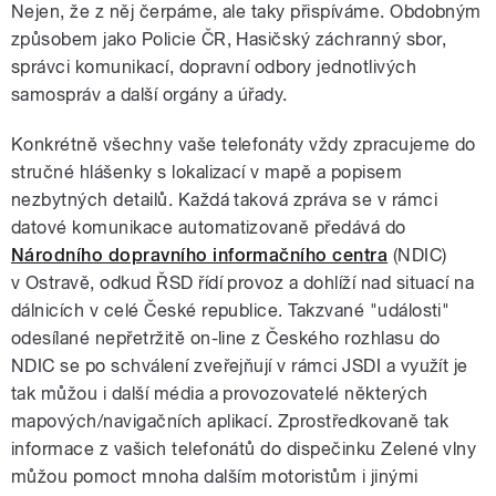
Nejen, že z něj čerpáme, ale taky přispíváme. Obdobným
způsobem jako Policie ČR, Hasičský záchranný sbor,
správci komunikací, dopravní odbory jednotlivých
samospráv a další orgány a úřady.
Konkrétně všechny vaše telefonáty vždy zpracujeme do
stručné hlášenky s lokalizací v mapě a popisem
nezbytných detailů. Každá taková zpráva se v rámci
datové komunikace automatizovaně předává do
Národního dopravního informačního centra
(NDIC)
v Ostravě, odkud ŘSD řídí provoz a dohlíží nad situací na
dálnicích v celé České republice. Takzvané "události"
odesílané nepřetržitě on-line z Českého rozhlasu do
NDIC se po schválení zveřejňují v rámci JSDI a využít je
tak můžou i další média a provozovatelé některých
mapových/navigačních aplikací. Zprostředkovaně tak
informace z vašich telefonátů do dispečinku Zelené vlny
můžou pomoct mnoha dalším motoristům i jinými