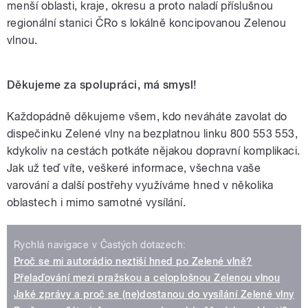
menší oblasti, kraje, okresu a proto naladí příslušnou
regionální stanici ČRo s lokálně koncipovanou Zelenou
vlnou.
Děkujeme za spolupráci, má smysl!
Každopádně děkujeme všem, kdo neváháte zavolat do
dispečinku Zelené vlny na bezplatnou linku 800 553 553,
kdykoliv na cestách potkáte nějakou dopravní komplikaci.
Jak už teď víte, veškeré informace, všechna vaše
varování a další postřehy využíváme hned v několika
oblastech i mimo samotné vysílání.
Rychlá navigace v Častých dotazech:
Proč se mi autorádio neztiší hned po Zelené vlně?
Přelaďování mezi pražskou a celoplošnou Zelenou vlnou
Jaké zprávy a proč se (ne)dostanou do vysílání Zelené vlny