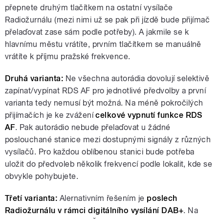
přepnete druhým tlačítkem na ostatní vysílače
Radiožurnálu (mezi nimi už se pak při jízdě bude přijímač
přelaďovat zase sám podle potřeby). A jakmile se k
hlavnímu městu vrátíte, prvním tlačítkem se manuálně
vrátíte k příjmu pražské frekvence.
Druhá varianta:
Ne všechna autorádia dovolují selektivě
zapínat/vypínat RDS AF pro jednotlivé předvolby a první
varianta tedy nemusí být možná. Na méně pokročilých
přijímačích je ke zvážení
celkové vypnutí funkce RDS
AF
. Pak autorádio nebude přelaďovat u žádné
poslouchané stanice mezi dostupnými signály z různých
vysílačů. Pro každou oblíbenou stanici bude potřeba
uložit do předvoleb několik frekvencí podle lokalit, kde se
obvykle pohybujete.
Třetí varianta:
Alernativním řešením je
poslech
Radiožurnálu v rámci digitálního vysílání DAB+
. Na