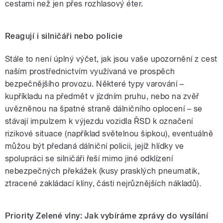
cestami než jen přes rozhlasový éter.
Reagují i silničáři nebo policie
Stále to není úplný výčet, jak jsou vaše upozornění z cest
naším prostřednictvím využívaná ve prospěch
bezpečnějšího provozu. Některé typy varování –
kupříkladu na předmět v jízdním pruhu, nebo na zvěř
uvězněnou na špatné straně dálničního oplocení – se
stávají impulzem k výjezdu vozidla ŘSD k označení
rizikové situace (například světelnou šipkou), eventuálně
můžou být předaná dálniční policii, jejíž hlídky ve
spolupráci se silničáři řeší mimo jiné odklízení
nebezpečných překážek (kusy prasklých pneumatik,
ztracené zakládací klíny, části nejrůznějších nákladů).
Priority Zelené vlny: Jak vybíráme zprávy do vysílání