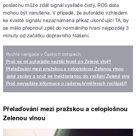
poslechu může zdát signál vysílače čistý, RDS data
mohou být narušena. V případě, že autorádio vzhledem
ke kvalitě signálu nezaznamená příkaz ukončující TA, by
se mělo přepnout zpět do normálního hraní nejpozději 3
minuty od začátku dopravního hlášení.
Rychlá navigace v Častých dotazech:
Proč se mi autorádio neztiší hned po Zelené vlně?
Přelaďování mezi pražskou a celoplošnou Zelenou vlnou
Jaké zprávy a proč se (ne)dostanou do vysílání Zelené vlny
Proč nevysíláte informace o raderech/měřeních rychlosti?
Přelaďování mezi pražskou a celoplošnou
Zelenou vlnou