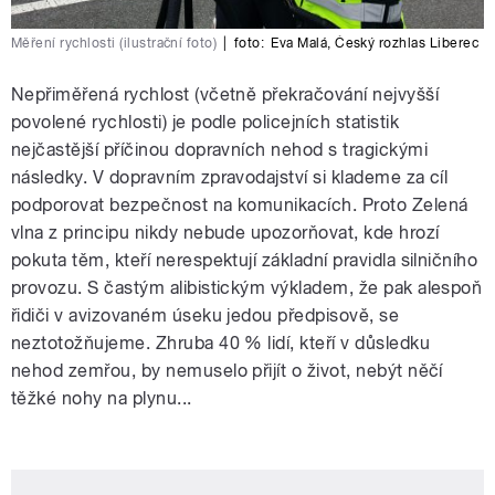
Měření rychlosti (ilustrační foto)
|
foto:
Eva Malá
,
Český rozhlas Liberec
Nepřiměřená rychlost (včetně překračování nejvyšší
povolené rychlosti) je podle policejních statistik
nejčastější příčinou dopravních nehod s tragickými
následky. V dopravním zpravodajství si klademe za cíl
podporovat bezpečnost na komunikacích. Proto Zelená
vlna z principu nikdy nebude upozorňovat, kde hrozí
pokuta těm, kteří nerespektují základní pravidla silničního
provozu. S častým alibistickým výkladem, že pak alespoň
řidiči v avizovaném úseku jedou předpisově, se
neztotožňujeme. Zhruba 40 % lidí, kteří v důsledku
nehod zemřou, by nemuselo přijít o život, nebýt něčí
těžké nohy na plynu...