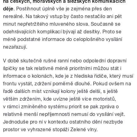
na českých, moravských a slezských komunikacích
děje
. Postihnout úplně vše je zejména přes den
nereálné. Na takový vstup by často nestačilo ani pět
minut nepřetržitého mluveného slova. Současně se
odehrávajících komplikací bývají až desítky. Proto se
méně podstatné informace do celoplošného vysílání
nezařazují.
V době skutečně rušné ranní nebo odpolední dopravní
špičky se tak relativně méně prioritními můžou stát i
informace o kolonách, kde je z hlediska řidiče, který musí
frontu vystát, zdržení poměrně dlouhé. Pokud ovšem na
řadě dalších míst vznikají kolony ještě delší, s ještě
větším zdržením, kde uvízne ještě více motoristů,
v rámci zmíněného systému priorit se pak zpráva o
relativně menší nepříjemnosti nemusí do vysílání vejít.
Jednoduše pro ní v kontextu ostatního dění nezbyde
prostor ve vyhrazené stopáži Zelené vlny.