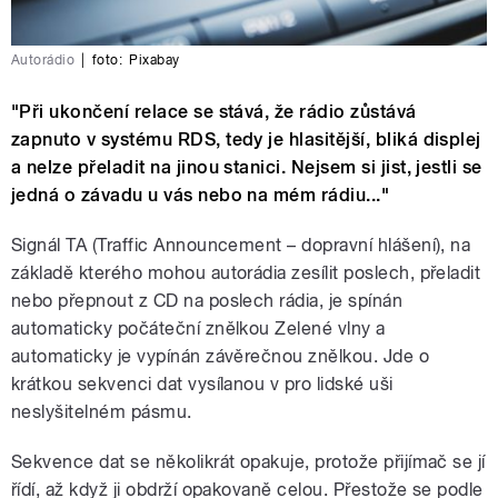
Autorádio
|
foto:
Pixabay
"Při ukončení relace se stává, že rádio zůstává
zapnuto v systému RDS, tedy je hlasitější, bliká displej
a nelze přeladit na jinou stanici. Nejsem si jist, jestli se
jedná o závadu u vás nebo na mém rádiu..."
Signál TA (Traffic Announcement – dopravní hlášení), na
základě kterého mohou autorádia zesílit poslech, přeladit
nebo přepnout z CD na poslech rádia, je spínán
automaticky počáteční znělkou Zelené vlny a
automaticky je vypínán závěrečnou znělkou. Jde o
krátkou sekvenci dat vysílanou v pro lidské uši
neslyšitelném pásmu.
Sekvence dat se několikrát opakuje, protože přijímač se jí
řídí, až když ji obdrží opakovaně celou. Přestože se podle