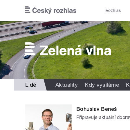
Přejít k hlavnímu obsahu
iRozhlas
Lidé
Aktuality
Kdy vysíláme
K
Bohuslav Beneš
Připravuje aktuální dopra