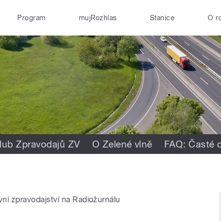
Program
mujRozhlas
Stanice
O r
lub Zpravodajů ZV
O Zelené vlně
FAQ: Časté 
vní zpravodajství na Radiožurnálu