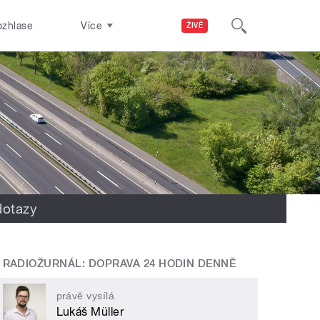
ozhlase
Více
ŽIVĚ
dotazy
RADIOŽURNÁL: DOPRAVA 24 HODIN DENNĚ
právě vysílá
Lukáš Müller