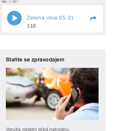
Zelená vlna 05:31
1:10
Play
Zelená vlna 05:31
Staňte se zpravodajem
/
Varujte ostatní před nehodou,