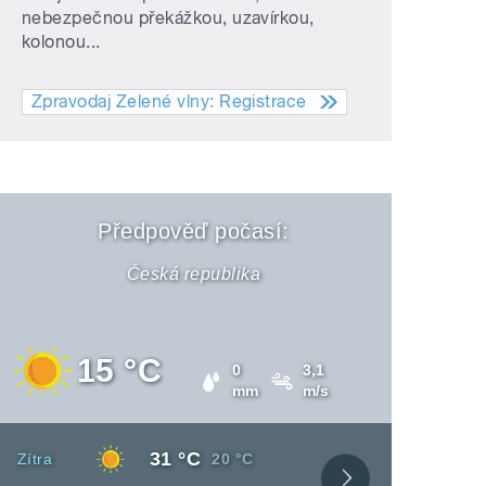
nebezpečnou překážkou, uzavírkou,
kolonou...
pause
Zpravodaj Zelené vlny: Registrace
Předpověď počasí:
Česká republika
15 °C
Srážky
Vítr
0
3,1
mm
m/s
Denní
31 °C
Den
Noční
Zítra
20 °C
teplota
teplota
Zobrazit