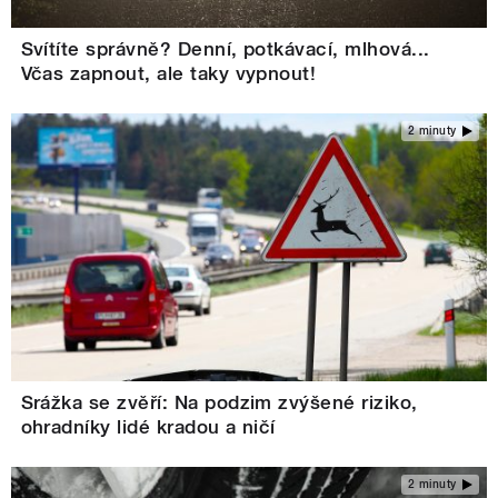
Svítíte správně? Denní, potkávací, mlhová...
Včas zapnout, ale taky vypnout!
2 minuty
Srážka se zvěří: Na podzim zvýšené riziko,
ohradníky lidé kradou a ničí
2 minuty