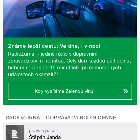
Známe lepší cestu: Ve dne, i v noci
Radiožurnál – jediné rádio s dopravním
zpravodajstvím nonstop. Celý den každou půlhodinu,
během špiček po 15 minutách, při mimořádných
událostech okamžitě!
Kdy vysíláme Zelenou vlnu
RADIOŽURNÁL: DOPRAVA 24 HODIN DENNĚ
právě vysílá
Štěpán Janda