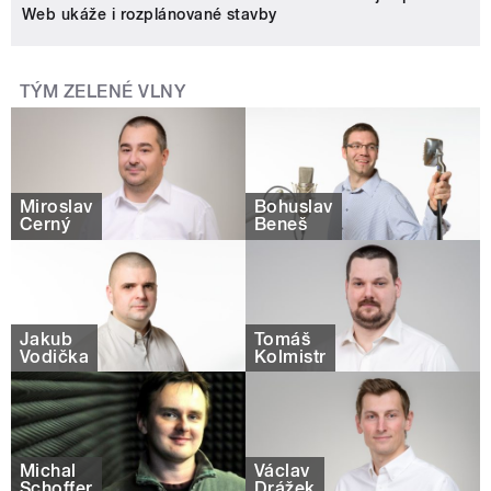
Web ukáže i rozplánované stavby
TÝM ZELENÉ VLNY
Miroslav
Bohuslav
Černý
Beneš
Jakub
Tomáš
Vodička
Kolmistr
Michal
Václav
Schoffer
Drážek