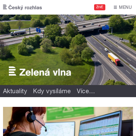
Přejít k hlavnímu obsahu
MENU
ŽIVĚ
Aktuality
Kdy vysíláme
Více
…