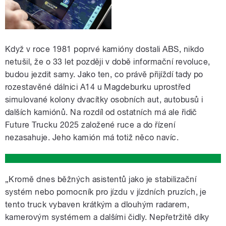
Když v roce 1981 poprvé kamióny dostali ABS, nikdo
netušil, že o 33 let později v době informační revoluce,
budou jezdit samy. Jako ten, co právě přijíždí tady po
rozestavěné dálnici A14 u Magdeburku uprostřed
simulované kolony dvacítky osobních aut, autobusů i
dalších kamiónů. Na rozdíl od ostatních má ale řidič
Future Trucku 2025 založené ruce a do řízení
nezasahuje. Jeho kamión má totiž něco navíc.
„Kromě dnes běžných asistentů jako je stabilizační
systém nebo pomocník pro jízdu v jízdních pruzích, je
tento truck vybaven krátkým a dlouhým radarem,
kamerovým systémem a dalšími čidly. Nepřetržitě díky