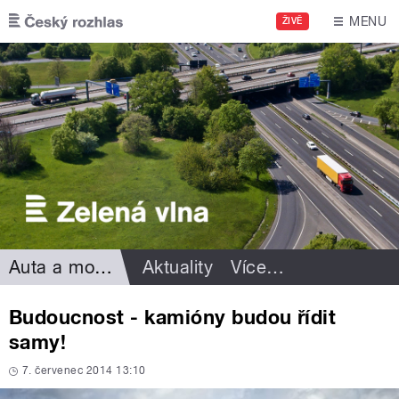
Přejít k hlavnímu obsahu
MENU
ŽIVĚ
Auta a motorismus
Aktuality
Více
…
Budoucnost - kamióny budou řídit
samy!
7. červenec 2014 13:10