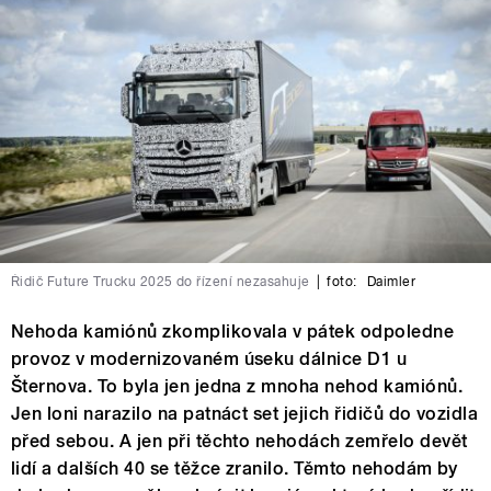
Řidič Future Trucku 2025 do řízení nezasahuje
|
foto:
Daimler
Nehoda kamiónů zkomplikovala v pátek odpoledne
provoz v modernizovaném úseku dálnice D1 u
Šternova. To byla jen jedna z mnoha nehod kamiónů.
Jen loni narazilo na patnáct set jejich řidičů do vozidla
před sebou. A jen při těchto nehodách zemřelo devět
lidí a dalších 40 se těžce zranilo. Těmto nehodám by