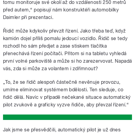
tomu monitoruje své okolí až do vzdálenosti 250 metrů
před autem,“ popisují nám konstruktéři automobilky
Daimler při prezentaci.
Řidič může kdykoliv převzít řízení. Jako třeba teď, když
kamión dojel příliš pomalu jedoucí vozidlo. Řidič se tedy
rozhodl ho sám předjet a zase stiskem tlačítka
přenechává řízení počítači. Přitom si na tabletu vyhledá
první volné parkoviště a může si ho zarezervovat. Napadá
vás, zda si může za volantem i zdřímnout?
„To, že se řidič alespoň částečně nevěnuje provozu,
umíme eliminovat systémem bdělosti. Ten sleduje, co
řidič dělá. Navíc v případě nečekané situace automatický
pilot zvukově a graficky vyzve řidiče, aby převzal řízení.“
Jak jsme se přesvědčili, automatický pilot je už dnes