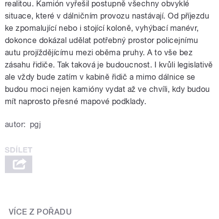
realitou. Kamión vyřešil postupně všechny obvyklé
situace, které v dálničním provozu nastávají. Od příjezdu
ke zpomalující nebo i stojící koloně, vyhýbací manévr,
dokonce dokázal udělat potřebný prostor policejnímu
autu projíždějícímu mezi oběma pruhy. A to vše bez
zásahu řidiče. Tak taková je budoucnost. I kvůli legislativě
ale vždy bude zatím v kabině řidič a mimo dálnice se
budou moci nejen kamióny vydat až ve chvíli, kdy budou
mít naprosto přesné mapové podklady.
autor:
pgj
VÍCE Z POŘADU