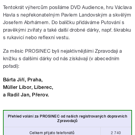
Tentokrát výhercům posíláme DVD Audience, hru Václava
Havla s nepřekonatelným Pavlem Landovským a skvělým
Josefem Abrhámem. Do balíčku přidáváme Putování s
pravěkými zvířaty a také další drobné dárky, např. škrabku
s rukavicí nebo reflexní vestu.
Za měsíc PROSINEC byli nejaktivnějšími Zpravodaji a
knížku s dalšími dárky od nás získávají (v abecedním
pořadí):
Bárta Jiří, Praha,
Müller Libor, Liberec,
a Radil Jan, Přerov
.
Přehled volání za PROSINEC od našich
registrovaných dopravních
Zpravodajů
Celkem přijato telefonátů
2 740