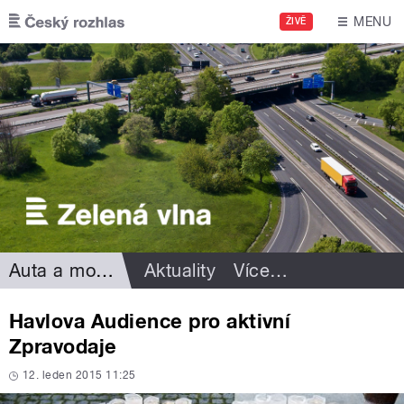
Přejít k hlavnímu obsahu
MENU
ŽIVĚ
Auta a motorismus
Aktuality
Více
…
Havlova Audience pro aktivní
Zpravodaje
12. leden 2015 11:25