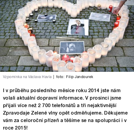
Vzpomínka na Václava Havla
|
foto:
Filip Jandourek
I v průběhu posledního měsíce roku 2014 jste nám
volali aktuální dopravní informace. V prosinci jsme
přijali více než 2 700 telefonátů a tři nejaktivnější
Zpravodaje Zelené vlny opět odměňujeme. Děkujeme
vám za celoroční přízeň a těšíme se na spolupráci i v
roce 2015!