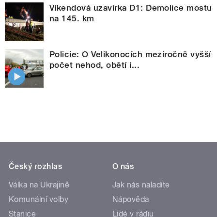
Víkendová uzavírka D1: Demolice mostu
na 145. km
Policie: O Velikonocích meziročně vyšší
počet nehod, obětí i...
Český rozhlas
O nás
Válka na Ukrajině
Jak nás naladíte
Komunální volby
Nápověda
Stanice
Lidé v rádiu