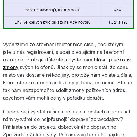
Počet Zpravodajů, kteří zavolali
464
Dny, ve kterých bylo přijato nejvíce hovorů
1., 2. a 19.
Vycházíme ze srovnání telefonních čísel, pod kterými
jste u nás registrováni, s údaji o volajícím na telefonní
ústředně. Proto je důležité, abyste nám
hlásili jakékoliv
změny
svých telefonů. Jinak by se mohlo stát, že cenu
místo vás dostane někdo jiný, protože nám voláte z čísla,
které jste nám nenahlásili, a my je tudíž neznáme. Stejně
tak nám nezapomeňte sdělit změny poštovních adres,
abychom vám mohli ceny v pořádku doručit.
Chcete se i vy stát našima očima na cestách a pomáhat
nám vytvářet co nejpřesnější dopravní zpravodajství?
Přihlašte se do projektu dobrovolného dopravního
Zpravodaje Zelené vlny. Přihlašovací formulář najdete