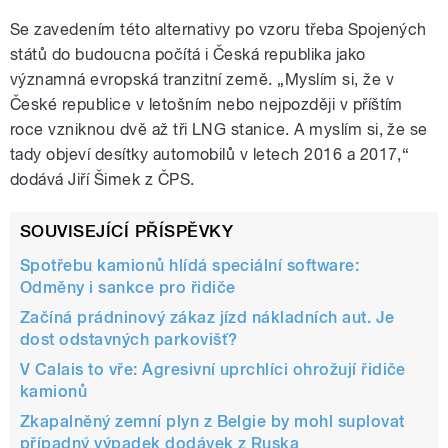
Se zavedením této alternativy po vzoru třeba Spojených
států do budoucna počítá i Česká republika jako
významná evropská tranzitní země. „Myslím si, že v
České republice v letošním nebo nejpozději v příštím
roce vzniknou dvě až tři LNG stanice. A myslím si, že se
tady objeví desítky automobilů v letech 2016 a 2017,“
dodává Jiří Šimek z ČPS.
SOUVISEJÍCÍ PŘÍSPĚVKY
Spotřebu kamionů hlídá speciální software:
Odměny i sankce pro řidiče
Začíná prádninový zákaz jízd nákladních aut. Je
dost odstavných parkovišť?
V Calais to vře: Agresivní uprchlíci ohrožují řidiče
kamionů
Zkapalněný zemní plyn z Belgie by mohl suplovat
případný výpadek dodávek z Ruska