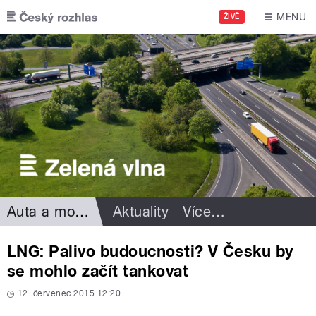
Přejít k hlavnímu obsahu
MENU
ŽIVĚ
Auta a motorismus
Aktuality
Více
…
LNG: Palivo budoucnosti? V Česku by
se mohlo začít tankovat
12. červenec 2015 12:20