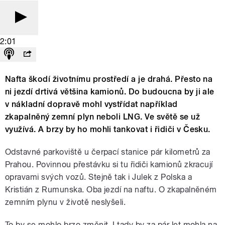
2:01
Nafta škodí životnímu prostředí a je drahá. Přesto na
ni jezdí drtivá většina kamionů. Do budoucna by ji ale
v nákladní dopravě mohl vystřídat například
zkapalněný zemní plyn neboli LNG. Ve světě se už
využívá. A brzy by ho mohli tankovat i řidiči v Česku.
Odstavné parkoviště u čerpací stanice pár kilometrů za
Prahou. Povinnou přestávku si tu řidiči kamionů zkracují
opravami svých vozů. Stejně tak i Julek z Polska a
Kristián z Rumunska. Oba jezdí na naftu. O zkapalněném
zemním plynu v životě neslyšeli.
To by se mohlo brzo změnit. I tady by za pár let mohla na