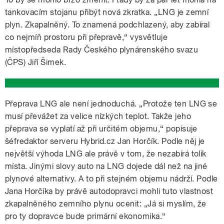
tankovacím stojanu přibýt nová zkratka. „LNG je zemní
plyn. Zkapalněný. To znamená podchlazený, aby zabíral
co nejmíň prostoru při přepravě,“ vysvětluje
místopředseda Rady Českého plynárenského svazu
(ČPS) Jiří Šimek.
Přeprava LNG ale není jednoduchá. „Protože ten LNG se
musí převážet za velice nízkých teplot. Takže jeho
přeprava se vyplatí až při určitém objemu,“ popisuje
šéfredaktor serveru Hybrid.cz Jan Horčík. Podle něj je
největší výhoda LNG ale právě v tom, že nezabírá tolik
místa. Jinými slovy auto na LNG dojede dál než na jiné
plynové alternativy. A to při stejném objemu nádrží. Podle
Jana Horčíka by právě autodopravci mohli tuto vlastnost
zkapalněného zemního plynu ocenit: „Já si myslím, že
pro ty dopravce bude primární ekonomika.“