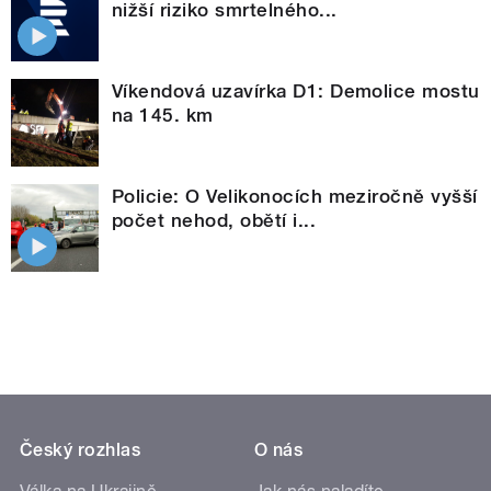
nižší riziko smrtelného...
Víkendová uzavírka D1: Demolice mostu
na 145. km
Policie: O Velikonocích meziročně vyšší
počet nehod, obětí i...
Český rozhlas
O nás