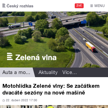
Přejít k hlavnímu obsahu
MENU
ŽIVĚ
Auta a motorismus
Aktuality
Více
…
Motohlídka Zelené vlny: Se začátkem
dvacáté sezóny na nové mašině
22. duben 2022 17:00