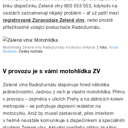
linku dispečinku Zelené vlny 800 553 553, kdykoliv na
cestách zaznamenají nějaký problém – ať už patří mezi
registrované Zpravodaje Zelené vlny
, nebo prostě
příležitostně volající posluchače Radiožurnálu.
Motohlídka Zelené vlny Radiožurnálu na skútru-tříkolce
|
foto:
Khalil
Baalbaki
,
Český rozhlas
V provozu je s vámi motohlídka ZV
Zelené vlna Radiožurnálu disponuje hned několika
jedinečnostmi. Jednou z nich je vlastní motohlídka. Přímo
v provozu – zejména v ulicích Prahy a na dálnicích kolem
metropole – se pohybuje dopravní redaktor na
motocyklu. Aniž by musel zastavovat, přes interkom
v helmě neustále komunikuje s dispečinkem a speciálním
studiem Zelené vlny. Aktuální postřehy přímo ze silnic