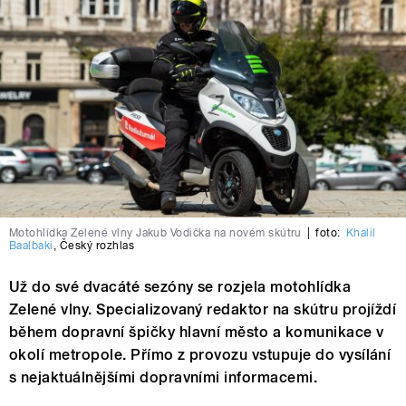
Motohlídka Zelené vlny Jakub Vodička na novém skútru
|
foto:
Khalil
Baalbaki
,
Český rozhlas
Už do své dvacáté sezóny se rozjela motohlídka
Zelené vlny. Specializovaný redaktor na skútru projíždí
během dopravní špičky hlavní město a komunikace v
okolí metropole. Přímo z provozu vstupuje do vysílání
s nejaktuálnějšími dopravními informacemi.