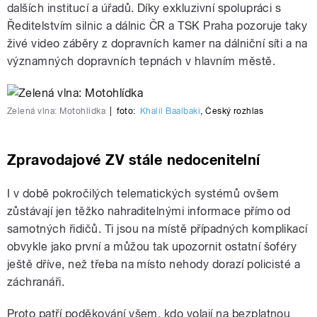
dalších institucí a úřadů. Díky exkluzivní spolupráci s
Ředitelstvím silnic a dálnic ČR a TSK Praha pozoruje taky
živé video záběry z dopravních kamer na dálniční síti a na
významných dopravních tepnách v hlavním městě.
Zelená vlna: Motohlídka
|
foto:
Khalil Baalbaki
,
Český rozhlas
Zpravodajové ZV stále nedocenitelní
I v době pokročilých telematických systémů ovšem
zůstávají jen těžko nahraditelnými informace přímo od
samotných řidičů. Ti jsou na místě případných komplikací
obvykle jako první a můžou tak upozornit ostatní šoféry
ještě dříve, než třeba na místo nehody dorazí policisté a
záchranáři.
Proto patří poděkování všem, kdo volají na bezplatnou