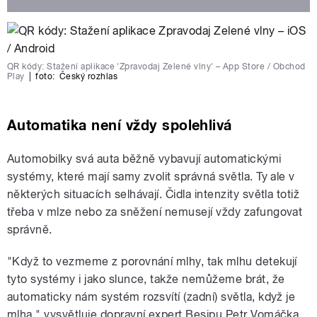
QR kódy: Stažení aplikace 'Zpravodaj Zelené vlny' – App Store / Obchod
Play
|
foto:
Český rozhlas
Automatika není vždy spolehlivá
Automobilky svá auta běžně vybavují automatickými
systémy, které mají samy zvolit správná světla. Ty ale v
některých situacích selhávají. Čidla intenzity světla totiž
třeba v mlze nebo za sněžení nemusejí vždy zafungovat
správně.
"Když to vezmeme z porovnání mlhy, tak mlhu detekují
tyto systémy i jako slunce, takže nemůžeme brát, že
automaticky nám systém rozsvítí (zadní) světla, když je
mlha," vysvětluje dopravní expert Besipu Petr Vomáčka.