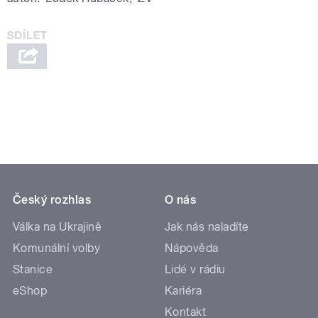
Český rozhlas
O nás
Válka na Ukrajině
Jak nás naladíte
Komunální volby
Nápověda
Stanice
Lidé v rádiu
eShop
Kariéra
Kontakt