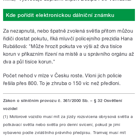
Kde pořídit elektronickou dálniční známku
Za nezapnutá, nebo špatně zvolená světla přitom můžou
řidiči dostat pokutu, říká mluvčí policejního prezidia Hana
Rubášová: "Může hrozit pokuta ve výši až dva tisíce
korun v příkazním řízení na místě a u správního orgánu až
dva a půl tisíce korun."
Počet nehod v mlze v Česku roste. Vloni jich policie
řešila přes 800. To je zhruba o 150 víc než předloni.
Zákon o silničním provozu č. 361/2000 Sb. – § 32 Osvětlení
vozidel
(1) Motorové vozidlo musí mít za jízdy rozsvícena obrysová světla a
potkávací světla nebo světla pro denní svícení, pokud je jimi
vybaveno podle zvláštního právního předpisu. Tramvaj musí mít