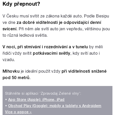
Kdy přepnout?
V Česku musí svítit ze zákona každé auto. Podle Besipu
ve dne
za dobré viditelnosti je odpovídající denní
svícení
. Při něm ale svítí auto jen vepředu, většinou jsou
to různá ledková světla.
V noci, při stmívání i rozednívání a v tunelu
by měli
řidiči vždy svítit
potkávacími světly
, kdy svítí auto i
vzadu.
Mlhovku
je ideální použít vždy
při viditelnosti snížené
pod 50 metrů
.
Stáhněte si aplikaci 'Zpravodaj Zelené vlny':
•
App Store (Apple): iPhone, iPad
•
Obchod Play (Google): mobily a tablety s Androidem
Více o appce »