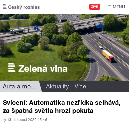
Přejít k hlavnímu obsahu
MENU
ŽIVĚ
Auta a motorismus
Aktuality
Více
…
Svícení: Automatika nezřídka selhává,
za špatná světla hrozí pokuta
13. listopad 2020 15:46