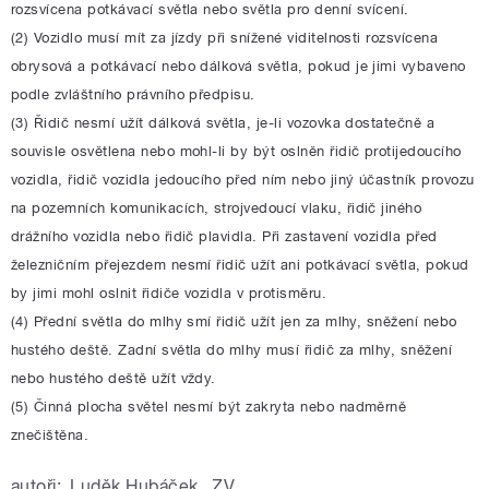
rozsvícena potkávací světla nebo světla pro denní svícení.
(2) Vozidlo musí mít za jízdy při snížené viditelnosti rozsvícena
obrysová a potkávací nebo dálková světla, pokud je jimi vybaveno
podle zvláštního právního předpisu.
(3) Řidič nesmí užít dálková světla, je-li vozovka dostatečně a
souvisle osvětlena nebo mohl-li by být oslněn řidič protijedoucího
vozidla, řidič vozidla jedoucího před ním nebo jiný účastník provozu
na pozemních komunikacích, strojvedoucí vlaku, řidič jiného
drážního vozidla nebo řidič plavidla. Při zastavení vozidla před
železničním přejezdem nesmí řidič užít ani potkávací světla, pokud
by jimi mohl oslnit řidiče vozidla v protisměru.
(4) Přední světla do mlhy smí řidič užít jen za mlhy, sněžení nebo
hustého deště. Zadní světla do mlhy musí řidič za mlhy, sněžení
nebo hustého deště užít vždy.
(5) Činná plocha světel nesmí být zakryta nebo nadměrně
znečištěna.
autoři:
Luděk Hubáček
,
ZV