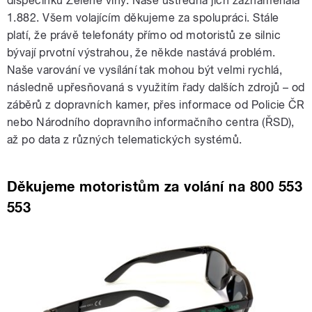
dispečinku Zelené vlny. Naše ústředna jich zaznamenala
1.882. Všem volajícím děkujeme za spolupráci. Stále
platí, že právě telefonáty přímo od motoristů ze silnic
bývají prvotní výstrahou, že někde nastává problém.
Naše varování ve vysílání tak mohou být velmi rychlá,
následně upřesňovaná s využitím řady dalších zdrojů – od
záběrů z dopravních kamer, přes informace od Policie ČR
nebo Národního dopravního informačního centra (ŘSD),
až po data z různých telematických systémů.
Děkujeme motoristům za volání na 800 553
553