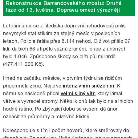
Rekonstrukce Barrandovského mostu: Druhá
fáze od 13. května. Dopravu omezí výrazněji
Letošní únor se z hlediska dopravní nehodovosti příliš
nevymyká statistikám za stejný měsíc v posledních
letech. Policie řešila přes 6.114 nehod. O život přišlo 27
lidí, dalších 63 utrpělo vážná zranění, lehce zraněných
bylo 1.046. Způsobené škody se blíží půl miliardě
(477.411.000 Kč).
Hned na začátku měsíce, v prvním týdnu se řidičům
připomněla zima. Nejprve
intenzivním sněžením
. K
němu se následně přidal
velmi silný vítr
, který lámal
větve a vyvracel stromy. Několik dnů tak bylo na silnicích
hodně rušno. Po zbývající dobu se ovšem dá únor
označit za průměrný a relativně klidný.
Koresponduje s tím i počet hovorů, které směrovaly do