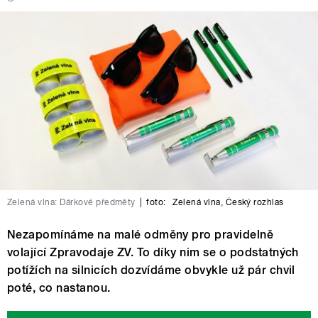
Zelená vlna: Dárkové předměty
|
foto:
Zelená vlna
,
Český rozhlas
Nezapomínáme na malé odměny pro pravidelně
volající Zpravodaje ZV. To díky nim se o podstatných
potížích na silnicích dozvídáme obvykle už pár chvil
poté, co nastanou.