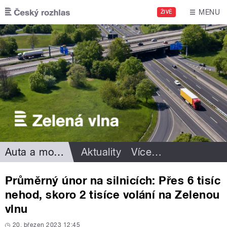
Přejít k hlavnímu obsahu
MENU
ŽIVĚ
Auta a motorismus
Aktuality
Více
…
Průměrný únor na silnicích: Přes 6 tisíc
nehod, skoro 2 tisíce volání na Zelenou
vlnu
20. březen 2023 12:45