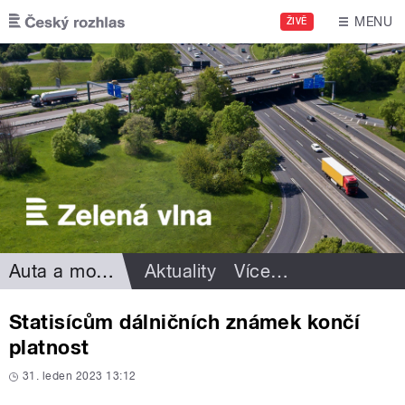
Přejít k hlavnímu obsahu
MENU
ŽIVĚ
Auta a motorismus
Aktuality
Více
…
Statisícům dálničních známek končí
platnost
31. leden 2023 13:12