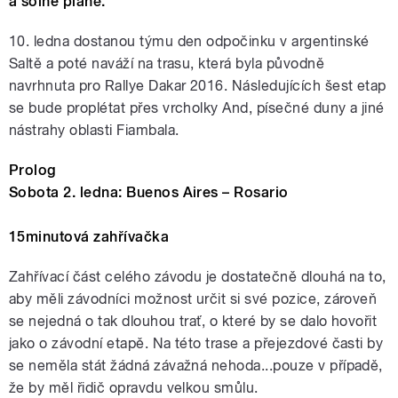
a solné pláně.
10. ledna dostanou týmu den odpočinku v argentinské
Saltě a poté naváží na trasu, která byla původně
navrhnuta pro Rallye Dakar 2016. Následujících šest etap
se bude proplétat přes vrcholky And, písečné duny a jiné
nástrahy oblasti Fiambala.
Prolog
Sobota 2. ledna: Buenos Aires – Rosario
15minutová zahřívačka
Zahřívací část celého závodu je dostatečně dlouhá na to,
aby měli závodníci možnost určit si své pozice, zároveň
se nejedná o tak dlouhou trať, o které by se dalo hovořit
jako o závodní etapě. Na této trase a přejezdové časti by
se neměla stát žádná závažná nehoda...pouze v případě,
že by měl řidič opravdu velkou smůlu.