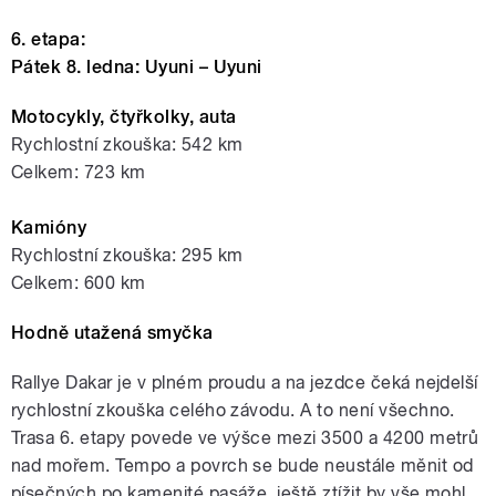
6. etapa:
Pátek 8. ledna: Uyuni – Uyuni
Motocykly, čtyřkolky, auta
Rychlostní zkouška: 542 km
Celkem: 723 km
Kamióny
Rychlostní zkouška: 295 km
Celkem: 600 km
Hodně utažená smyčka
Rallye Dakar je v plném proudu a na jezdce čeká nejdelší
rychlostní zkouška celého závodu. A to není všechno.
Trasa 6. etapy povede ve výšce mezi 3500 a 4200 metrů
nad mořem. Tempo a povrch se bude neustále měnit od
písečných po kamenité pasáže, ještě ztížit by vše mohl