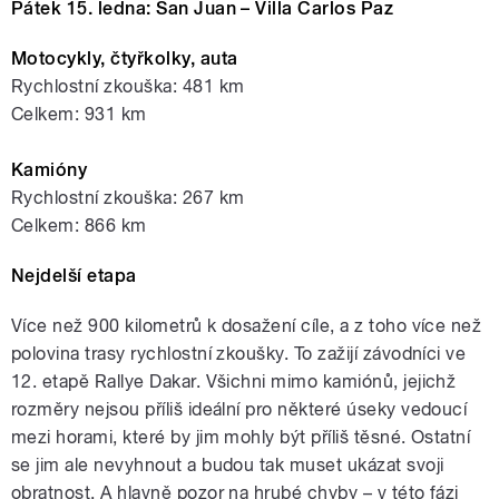
Pátek 15. ledna: San Juan – Villa Carlos Paz
Motocykly, čtyřkolky, auta
Rychlostní zkouška: 481 km
Celkem: 931 km
Kamióny
Rychlostní zkouška: 267 km
Celkem: 866 km
Nejdelší etapa
Více než 900 kilometrů k dosažení cíle, a z toho více než
polovina trasy rychlostní zkoušky. To zažijí závodníci ve
12. etapě Rallye Dakar. Všichni mimo kamiónů, jejichž
rozměry nejsou příliš ideální pro některé úseky vedoucí
mezi horami, které by jim mohly být příliš těsné. Ostatní
se jim ale nevyhnout a budou tak muset ukázat svoji
obratnost. A hlavně pozor na hrubé chyby – v této fázi