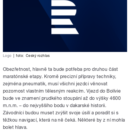
Logo
|
foto:
Český rozhlas
Obezřetnost, hlavně ta bude potřeba pro druhou část
maratónské etapy. Kromě precizní přípravy techniky,
zejména pneumatik, musí všichni jezdci věnovat
pozornost vlastním tělesným reakcím. Vjezd do Bolívie
bude ve znamení prudkého stoupání až do výšky 4600
m.n.m. – do nejvyššího bodu v dakarské historii.
Závodníci budou muset zvýšit svoje úsilí a poradit si s
těžkou navigací, která na ně čeká. Některé by z ní mohla
bolet hlava.