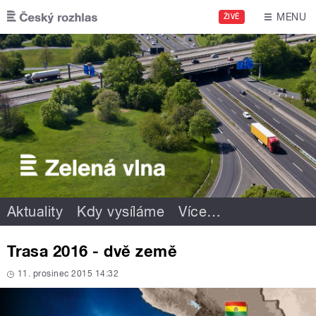
Přejít k hlavnímu obsahu
MENU
ŽIVĚ
Aktuality
Kdy vysíláme
Více
…
Trasa 2016 - dvě země
11. prosinec 2015 14:32