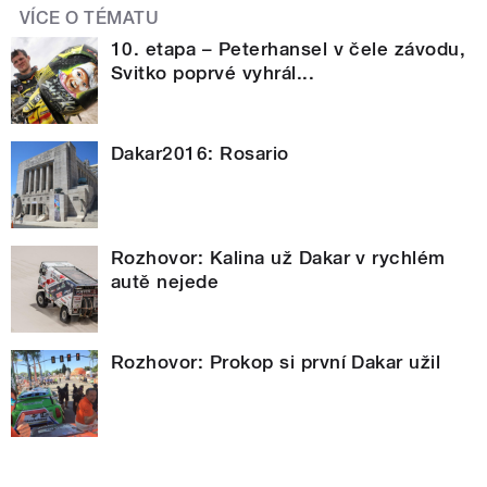
VÍCE O TÉMATU
10. etapa – Peterhansel v čele závodu,
Svitko poprvé vyhrál...
Dakar2016: Rosario
Rozhovor: Kalina už Dakar v rychlém
autě nejede
Rozhovor: Prokop si první Dakar užil