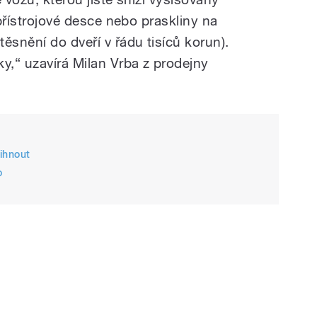
 přístrojové desce nebo praskliny na
ěsnění do dveří v řádu tisíců korun).
y,“ uzavírá Milan Vrba z prodejny
ihnout
o