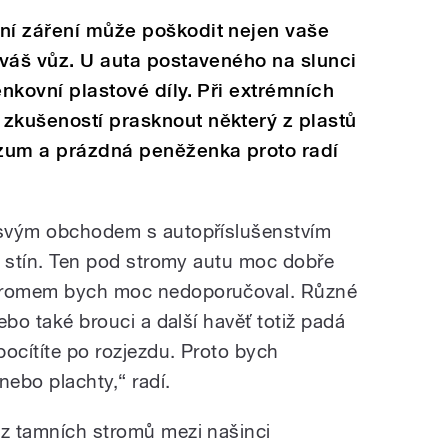
ční záření může poškodit nejen vaše
i váš vůz. U auta postaveného na slunci
enkovní plastové díly. Při extrémních
zkušeností prasknout některý z plastů
rozum a prázdná peněženka proto radí
d svým obchodem s autopříslušenstvím
ko stín. Ten pod stromy autu moc dobře
stromem bych moc nedoporučoval. Různé
nebo také brouci a další havěť totiž padá
 pocítíte po rozjezdu. Proto bych
 nebo plachty,“ radí.
 z tamních stromů mezi našinci