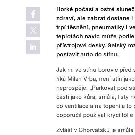
Horké počasí a ostré slune
zdraví, ale zabrat dostane 
trpí těsnění, pneumatiky i v
teplotách navíc může podle 
přístrojové desky. Selský 
postavit auto do stínu.
Jak mi ve stínu borovic pře
říká Milan Vrba, není stín ja
neprospěje. „Parkovat pod 
části jako kůra, smůla, listy 
do ventilace a na topení a to
doporučil používat krycí fólie
Zvlášť v Chorvatsku je smůla