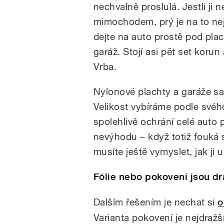
nechvalně proslulá. Jestli ji
mimochodem, prý je na to nejl
dejte na auto prostě pod plac
garáž. Stojí asi pět set koru
Vrba.
Nylonové plachty a garáže sa
Velikost vybíráme podle svéh
spolehlivě ochrání celé auto
nevýhodu – když totiž fouká si
musíte ještě vymyslet, jak ji 
Fólie nebo pokovení jsou dra
Dalším řešením je nechat si
o
Varianta pokovení je nejdražší