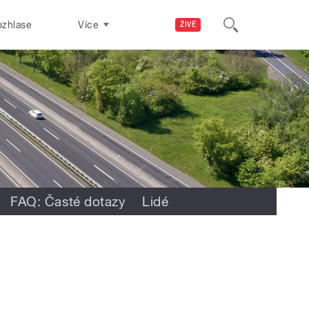
ozhlase
Více
ŽIVĚ
FAQ: Časté dotazy
Lidé