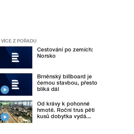
VÍCE Z POŘADU
Cestování po zemích:
Norsko
Brněnský billboard je
černou stavbou, přesto
bliká dál
Od krávy k pohonné
hmotě. Roční trus pěti
kusů dobytka vydá...