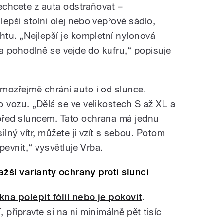
 nechcete z auta odstraňovat –
epší stolní olej nebo vepřové sádlo,
htu. „Nejlepší je kompletní nylonová
n a pohodlně se vejde do kufru,“ popisuje
mozřejmě chrání auto i od slunce.
o vozu. „Dělá se ve velikostech S až XL a
 před sluncem. Tato ochrana má jednu
lný vítr, můžete ji vzít s sebou. Potom
upevnit,“ vysvětluje Vrba.
žší varianty ochrany proti slunci
kna polepit fólií nebo je pokovit
.
, připravte si na ni minimálně pět tisíc