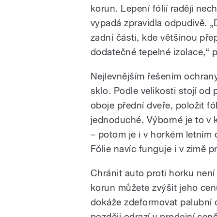
korun. Lepení fólií raději ne
vypadá zpravidla odpudivě. „Dů
zadní části, kde většinou př
dodatečné tepelné izolace,“ p
Nejlevnějším řešením ochrany p
sklo. Podle velikosti stojí od 
oboje přední dveře, položit fóli
jednoduché. Výborné je to v
– potom je i v horkém letním 
Fólie navíc funguje i v zimě p
Chránit auto proti horku není
korun můžete zvýšit jeho cen
dokáže zdeformovat palubní d
později odrazí v prodejní ceně