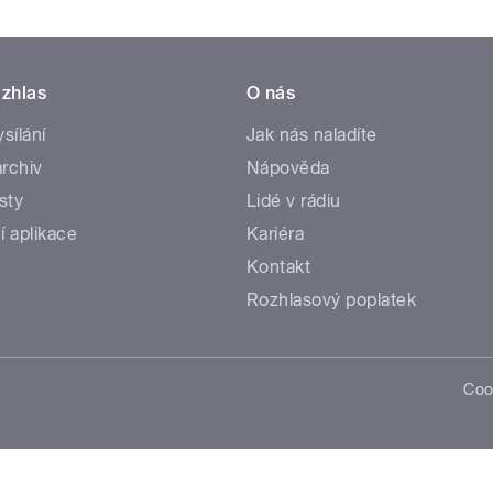
zhlas
O nás
ysílání
Jak nás naladíte
rchiv
Nápověda
sty
Lidé v rádiu
í aplikace
Kariéra
Kontakt
Rozhlasový poplatek
Coo