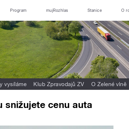
Program
mujRozhlas
Stanice
O r
y vysíláme
Klub Zpravodajů ZV
O Zelené vlně
 snižujete cenu auta