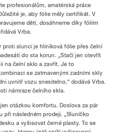
chte profesionálům, amatérská práce
ležité je, aby fólie měly certifikát. V
epravujeme děti, dosáhneme díky fóliím
řidává Vrba.
roti slunci je hliníková fólie přes čelní
padesáti do sta korun. „Stačí jen otevřít
i na čelní sklo a zavřít. Je to
 kombinaci se zatmavenými zadními skly
dni uvnitř vozu snesitelno,“ dodává Vrba.
roti námraze čelního skla.
 jen otázkou komfortu. Doslova za pár
u při následném prodeji. „Sluníčko
esku a vyšisovat černé plasty. To se
 vozu, kterou jistě sníží vyšisovaný