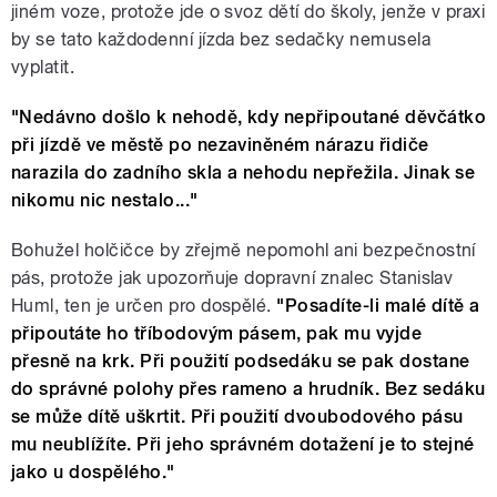
jiném voze, protože jde o svoz dětí do školy, jenže v praxi
by se tato každodenní jízda bez sedačky nemusela
vyplatit.
"Nedávno došlo k nehodě, kdy nepřipoutané děvčátko
při jízdě ve městě po nezaviněném nárazu řidiče
narazila do zadního skla a nehodu nepřežila. Jinak se
nikomu nic nestalo..."
Bohužel holčičce by zřejmě nepomohl ani bezpečnostní
pás, protože jak upozorňuje dopravní znalec Stanislav
Huml, ten je určen pro dospělé.
"Posadíte-li malé dítě a
připoutáte ho tříbodovým pásem, pak mu vyjde
přesně na krk. Při použití podsedáku se pak dostane
do správné polohy přes rameno a hrudník. Bez sedáku
se může dítě uškrtit. Při použití dvoubodového pásu
mu neublížíte. Při jeho správném dotažení je to stejné
jako u dospělého."