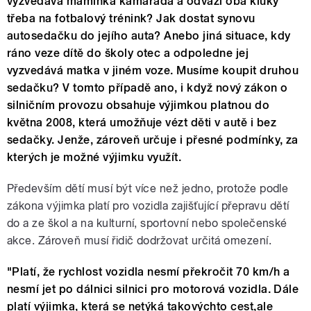
vyzvedává maminka kamaráda a odváží oba kluky
třeba na fotbalový trénink? Jak dostat synovu
autosedačku do jejího auta? Anebo jiná situace, kdy
ráno veze dítě do školy otec a odpoledne jej
vyzvedává matka v jiném voze. Musíme koupit druhou
sedačku? V tomto případě ano, i když nový zákon o
silničním provozu obsahuje výjimkou platnou do
května 2008, která umožňuje vézt děti v autě i bez
sedačky. Jenže, zároveň určuje i přesné podmínky, za
kterých je možné výjimku využít.
Především dětí musí být více než jedno, protože podle
zákona výjimka platí pro vozidla zajišťující přepravu dětí
do a ze škol a na kulturní, sportovní nebo společenské
akce. Zároveň musí řidič dodržovat určitá omezení.
"Platí, že rychlost vozidla nesmí překročit 70 km/h a
nesmí jet po dálnici silnici pro motorová vozidla. Dále
platí výjimka, která se netýká takovýchto cest,ale