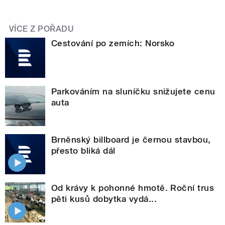
VÍCE Z POŘADU
Cestování po zemích: Norsko
Parkováním na sluníčku snižujete cenu
auta
Brněnský billboard je černou stavbou,
přesto bliká dál
Od krávy k pohonné hmotě. Roční trus
pěti kusů dobytka vydá...