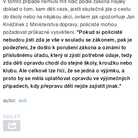
V tomto případě nemusí mít řidič podle zákona nějaký
doklad o tom, kam děti veze, jestli skutečně jde o cestu
do školy nebo na nějakou akci, ovšem jak upozorňuje Jan
Kněžínek z Ministerstva dopravy, policisté mohou
požadovat průkazné vysvětlení.
"Pokud si policisté
nebudou jisti zda je vše v souladu se zákonem, pak je
podezření, že došlo k porušení zákona a oznámí to
příslušnému úřadu, který si zjistí potřebné údaje, tedy
zda děti opravdu chodí do stejné školy, kroužku nebo
klubu. Ale celkově lze říci, že se jedná o výjimku, a
proto by se měla uplatňovat opravdu ve výjimečných
případech, kdy přepravu dětí nejde zajistit jinak."
autor:
evk