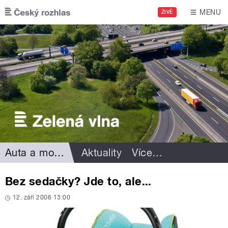
Přejít k hlavnímu obsahu
MENU
ŽIVĚ
Auta a motorismus
Aktuality
Více
…
Bez sedačky? Jde to, ale...
12. září 2006 13:00