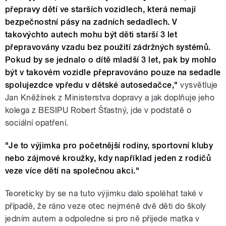
přepravy dětí ve starších vozidlech, která nemají
bezpečnostní pásy na zadních sedadlech. V
takovýchto autech mohu být děti starší 3 let
přepravovány vzadu bez použití zádržných systémů.
Pokud by se jednalo o dítě mladší 3 let, pak by mohlo
být v takovém vozidle přepravováno pouze na sedadle
spolujezdce vpředu v dětské autosedačce,"
vysvětluje
Jan Kněžínek z Ministerstva dopravy a jak doplňuje jeho
kolega z BESIPU Robert Šťastný, jde v podstatě o
sociální opatření.
"Je to výjimka pro početnější rodiny, sportovní kluby
nebo zájmové kroužky, kdy například jeden z rodičů
veze více dětí na společnou akci."
Teoreticky by se na tuto výjimku dalo spoléhat také v
případě, že ráno veze otec nejméně dvě děti do školy
jedním autem a odpoledne si pro ně přijede matka v