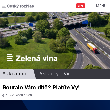
Přejít k hlavnímu obsahu
MENU
ŽIVĚ
Auta a motorismus
Aktuality
Více
…
Bouralo Vám ditě? Platíte Vy!
1. září 2006 13:00