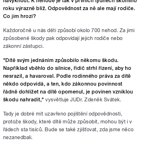
navyknout. K nehodě je tak v prvních týdnech školního
roku výrazně blíž. Odpovědnost za ně ale mají rodiče.
Co jim hrozí?
Každoročně u nás děti způsobí okolo 700 nehod. Za jimi
způsobené škody pak odpovídají jejich rodiče nebo
zákonní zástupci.
"Dítě svým jednáním způsobilo někomu škodu.
Například vběhlo do silnice, řidič strhl řízení, aby ho
nesrazil, a havaroval. Podle rodinného práva za dítě
někdo odpovídá, a ten, kdo zákonnou povinnost
řádně dohlížet na dítě opomenul, je povinen vzniklou
škodu nahradit,"
vysvětluje JUDr. Zdeněk Svátek.
Tady je dobré mít uzavřeno pojištění odpovědnosti,
protože škody, které dítě může způsobit, mohou být i v
řádech sta tisíců. Bude se také zjišťovat, zda jsme něco
nezanedbali.