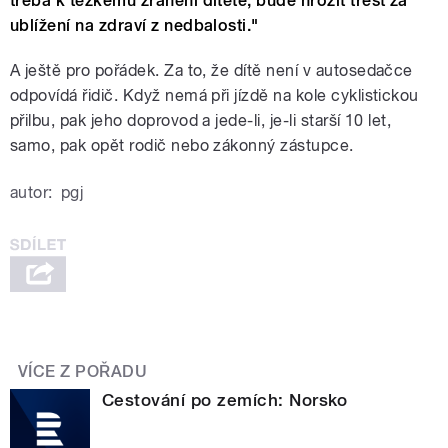
třeba k těžkému zranění dítěte, bude hrozit trest za
ublížení na zdraví z nedbalosti."
A ještě pro pořádek. Za to, že dítě není v autosedačce
odpovídá řidič. Když nemá při jízdě na kole cyklistickou
přilbu, pak jeho doprovod a jede-li, je-li starší 10 let,
samo, pak opět rodič nebo zákonný zástupce.
autor:
pgj
VÍCE Z POŘADU
Cestování po zemích: Norsko