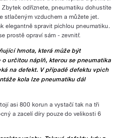
u. Zbytek odříznete, pneumatiku dohustíte
e stlačeným vzduchem a můžete jet.
 jak elegantně spravit píchlou pneumatiku.
se prostě opraví sám - zevnitř.
ňující hmota, která může být
 o určitou náplň, kterou se pneumatika
eká na defekt. V případě defektu vpich
ntáže kola lze pneumatiku dál
ojí asi 800 korun a vystačí tak na tři
ný a zacelí díry pouze do velikosti 6