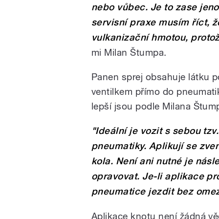
nebo vůbec. Je to zase jeno
servisní praxe musím říct, ž
vulkanizační hmotou, protož
mi Milan Štumpa.
Panen sprej obsahuje látku p
ventilkem přímo do pneumatiky
lepší jsou podle Milana Štum
"Ideální je vozit s sebou t
pneumatiky. Aplikují se zv
kola. Není ani nutné je nás
opravovat. Je-li aplikace 
pneumatice jezdit bez omez
Aplikace knotu není žádná vě