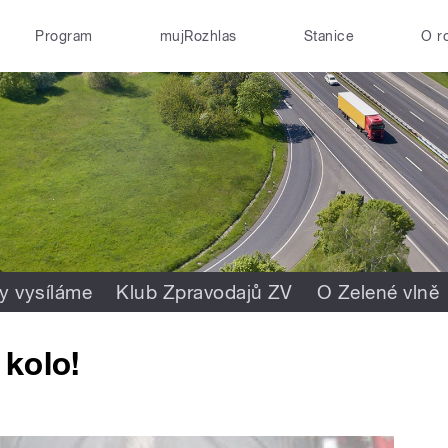
Program
mujRozhlas
Stanice
O r
y vysíláme
Klub Zpravodajů ZV
O Zelené vlně
kolo!