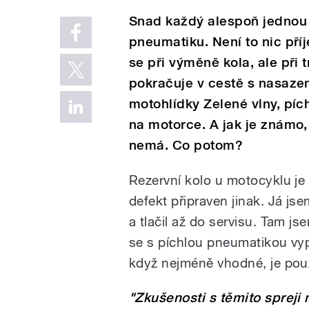
Snad každý alespoň jednou 
pneumatiku. Není to nic pří
se při výměně kola, ale při 
pokračuje v cestě s nasaze
motohlídky Zelené vlny, píc
na motorce. A jak je známo
nemá. Co potom?
Rezervní kolo u motocyklu je
defekt připraven jinak. Já jse
a tlačil až do servisu. Tam js
se s píchlou pneumatikou vyp
když nejméně vhodné, je použi
"Zkušenosti s těmito spreji