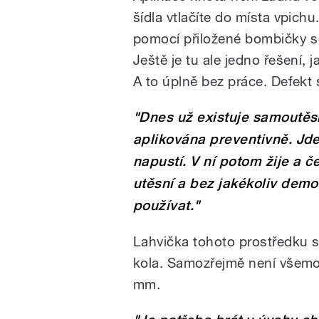
šídla vtlačíte do místa vpich
pomocí přiložené bombičky s
Ještě je tu ale jedno řešení,
A to úplně bez práce. Defekt 
"Dnes už existuje samoutěs
aplikována preventivně. Jde
napustí. V ní potom žije a č
utěsní a bez jakékoliv demo
používat."
Lahvička tohoto prostředku st
kola. Samozřejmě není všemoc
mm.