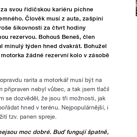
za svou řidičskou kariéru píchne
jemného. Člověk musí z auta, zašpiní
troše šikovnosti za čtvrt hodiny
nou rezervou. Bohouš Beneš, člen
hl minulý týden hned dvakrát. Bohužel
, motorka žádné rezervní kolo v zásobě
 opravdu rarita a motorkář musí být na
m připraven nebyl vůbec, a tak jsem tlačil
em se dozvěděl, že jsou tři možnosti, jak
ořádat hned v terénu. Nejpopulárnější, i
tí tzv. panen spreje.
 nejsou moc dobré. Buď fungují špatně,