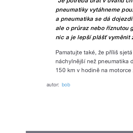
"Je potřeba brát v úvahu ch
pneumatiky vytáhneme pouze
a pneumatika se dá dojezdit
ale o průraz nebo říznutou
nic a je lepší plášť vyměnit 
Pamatujte také, že příliš sj
náchylnější než pneumatika d
150 km v hodině na motorce
autor:
bob