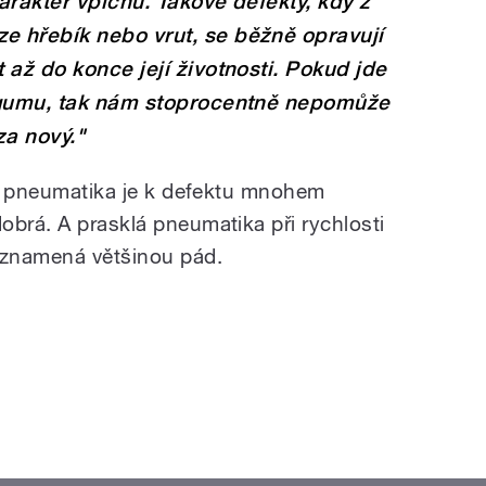
arakter vpichu. Takové defekty, kdy z
 hřebík nebo vrut, se běžně opravují
 až do konce její životnosti. Pokud jde
 gumu, tak nám stoprocentně nepomůže
za nový."
etá pneumatika je k defektu mnohem
obrá. A prasklá pneumatika při rychlosti
 znamená většinou pád.