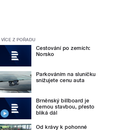
VÍCE Z POŘADU
Cestování po zemích:
Norsko
Parkováním na sluníčku
snižujete cenu auta
Brněnský billboard je
černou stavbou, přesto
bliká dál
Od krávy k pohonné