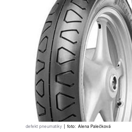
defekt pneumatiky
|
foto:
Alena Palečková