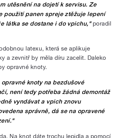
m utěsnění na dojetí k servisu. Ze
e použití panen spreje ztěžuje lepení
e látka se dostane i do vpichu,"
poradil
odobnou latexu, která se aplikuje
 a zevnitř by měla díru zacelit. Daleko
py opravné knoty.
zv. opravné knoty na bezdušové
enčí, není tedy potřeba žádná demontáž
ledně vyndávat a vpich znovu
provedena správně, dá se na opravené
ení."
da. Na knot dáte trochu lepidla a pomocí