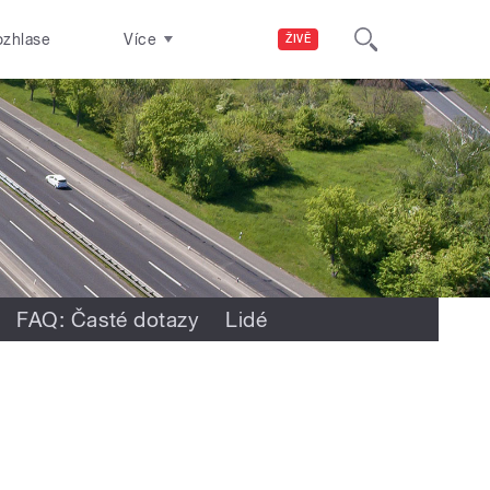
ozhlase
Více
ŽIVĚ
FAQ: Časté dotazy
Lidé