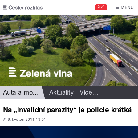
Přejít k hlavnímu obsahu
MENU
ŽIVĚ
Auta a motorismus
Aktuality
Více
…
Na „invalidní parazity“ je policie krátká
6. květen 2011 13:01