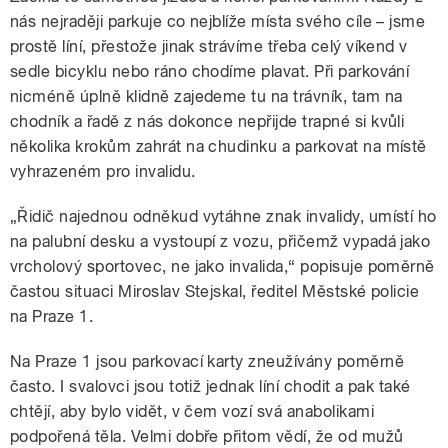
nás nejraději parkuje co nejblíže místa svého cíle – jsme
prostě líní, přestože jinak strávíme třeba celý víkend v
sedle bicyklu nebo ráno chodíme plavat. Při parkování
nicméně úplně klidně zajedeme tu na trávník, tam na
chodník a řadě z nás dokonce nepřijde trapné si kvůli
několika krokům zahrát na chudinku a parkovat na místě
vyhrazeném pro invalidu.
„Řidič najednou odněkud vytáhne znak invalidy, umístí ho
na palubní desku a vystoupí z vozu, přičemž vypadá jako
vrcholový sportovec, ne jako invalida,“ popisuje poměrně
častou situaci Miroslav Stejskal, ředitel Městské policie
na Praze 1.
Na Praze 1 jsou parkovací karty zneužívány poměrně
často. I svalovci jsou totiž jednak líní chodit a pak také
chtějí, aby bylo vidět, v čem vozí svá anabolikami
podpořená těla. Velmi dobře přitom vědí, že od mužů