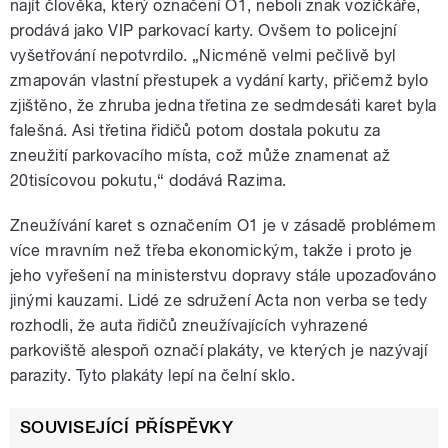
najít člověka, který označení O1, neboli znak vozíčkáře,
prodává jako VIP parkovací karty. Ovšem to policejní
vyšetřování nepotvrdilo. „Nicméně velmi pečlivě byl
zmapován vlastní přestupek a vydání karty, přičemž bylo
zjištěno, že zhruba jedna třetina ze sedmdesáti karet byla
falešná. Asi třetina řidičů potom dostala pokutu za
zneužití parkovacího místa, což může znamenat až
20tisícovou pokutu,“ dodává Razima.
Zneužívání karet s označením O1 je v zásadě problémem
více mravním než třeba ekonomickým, takže i proto je
jeho vyřešení na ministerstvu dopravy stále upozaďováno
jinými kauzami. Lidé ze sdružení Acta non verba se tedy
rozhodli, že auta řidičů zneužívajících vyhrazené
parkoviště alespoň označí plakáty, ve kterých je nazývají
parazity. Tyto plakáty lepí na čelní sklo.
SOUVISEJÍCÍ PŘÍSPĚVKY