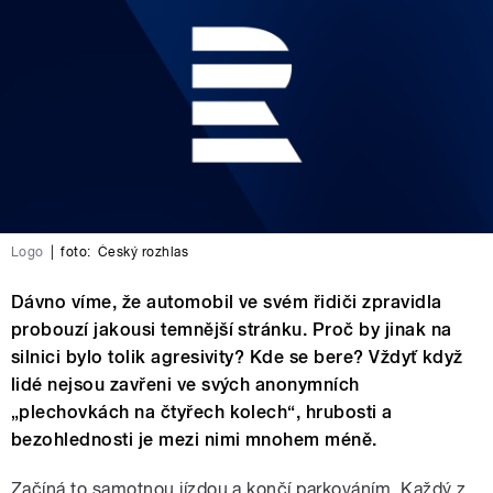
Logo
|
foto:
Český rozhlas
Dávno víme, že automobil ve svém řidiči zpravidla
probouzí jakousi temnější stránku. Proč by jinak na
silnici bylo tolik agresivity? Kde se bere? Vždyť když
lidé nejsou zavřeni ve svých anonymních
„plechovkách na čtyřech kolech“, hrubosti a
bezohlednosti je mezi nimi mnohem méně.
Začíná to samotnou jízdou a končí parkováním. Každý z