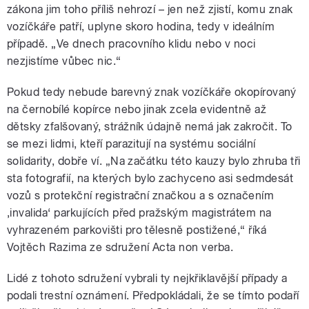
zákona jim toho příliš nehrozí – jen než zjistí, komu znak
vozíčkáře patří, uplyne skoro hodina, tedy v ideálním
případě. „Ve dnech pracovního klidu nebo v noci
nezjistíme vůbec nic.“
Pokud tedy nebude barevný znak vozíčkáře okopírovaný
na černobílé kopírce nebo jinak zcela evidentně až
dětsky zfalšovaný, strážník údajně nemá jak zakročit. To
se mezi lidmi, kteří parazitují na systému sociální
solidarity, dobře ví. „Na začátku této kauzy bylo zhruba tři
sta fotografií, na kterých bylo zachyceno asi sedmdesát
vozů s protekční registrační značkou a s označením
‚invalida‘ parkujících před pražským magistrátem na
vyhrazeném parkovišti pro tělesně postižené,“ říká
Vojtěch Razima ze sdružení Acta non verba.
Lidé z tohoto sdružení vybrali ty nejkřiklavější případy a
podali trestní oznámení. Předpokládali, že se tímto podaří