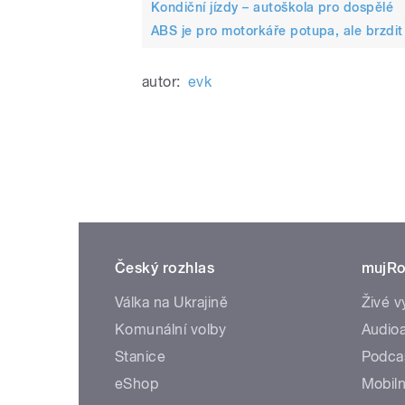
Kondiční jízdy – autoškola pro dospělé
ABS je pro motorkáře potupa, ale brzdit
autor:
evk
Český rozhlas
mujRo
Válka na Ukrajině
Živé v
Komunální volby
Audioa
Stanice
Podca
eShop
Mobiln