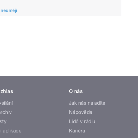
 neumějí
zhlas
O nás
ysílání
Jak nás naladíte
rchiv
Nápověda
sty
Lidé v rádiu
í aplikace
Kariéra