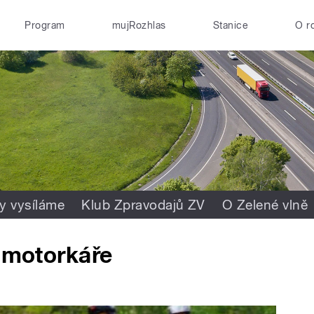
Program
mujRozhlas
Stanice
O r
y vysíláme
Klub Zpravodajů ZV
O Zelené vlně
o motorkáře