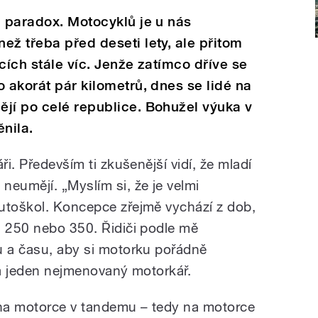
u paradox. Motocyklů je u nás
ež třeba před deseti lety, ale přitom
icích stále víc. Jenže zatímco dříve se
o akorát pár kilometrů, dnes se lidé na
jí po celé republice. Bohužel výuka v
nila.
ři. Především ti zkušenější vidí, že mladí
neumějí. „Myslím si, že je velmi
utoškol. Koncepce zřejmě vychází z dob,
h 250 nebo 350. Řidiči podle mě
u a času, aby si motorku pořádně
ká jeden nejmenovaný motorkář.
a na motorce v tandemu – tedy na motorce