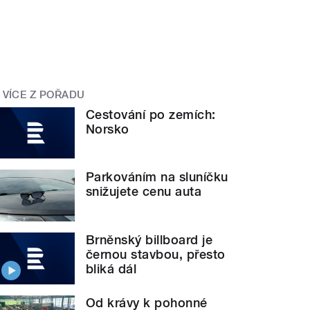
VÍCE Z POŘADU
Cestování po zemích:
Norsko
Parkováním na sluníčku
snižujete cenu auta
Brněnský billboard je
černou stavbou, přesto
bliká dál
Od krávy k pohonné