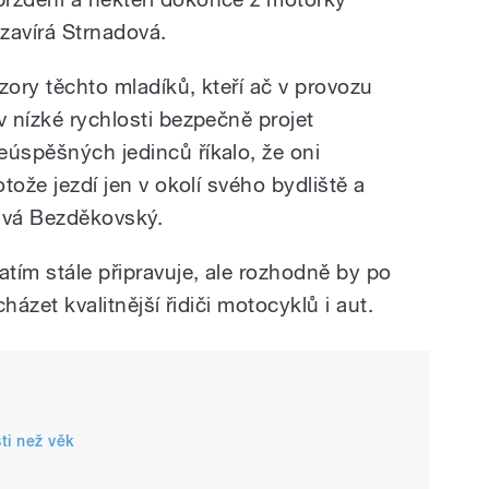
 uzavírá Strnadová.
zory těchto mladíků, kteří ač v provozu
v nízké rychlosti bezpečně projet
eúspěšných jedinců říkalo, že oni
otože jezdí jen v okolí svého bydliště a
ává Bezděkovský.
tím stále připravuje, ale rozhodně by po
cházet kvalitnější řidiči motocyklů i aut.
ti než věk