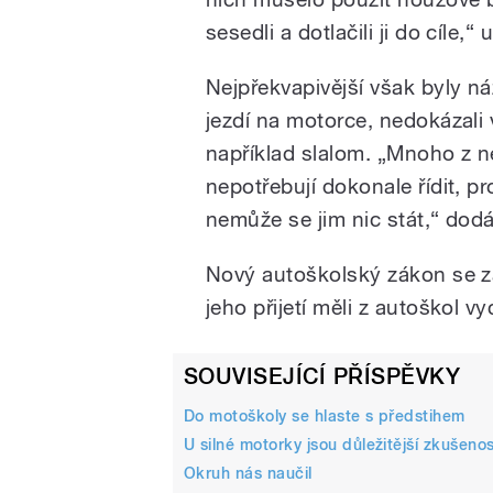
sesedli a dotlačili ji do cíle,“
Nejpřekvapivější však byly ná
jezdí na motorce, nedokázali 
například slalom. „Mnoho z n
nepotřebují dokonale řídit, pr
nemůže se jim nic stát,“ dod
Nový autoškolský zákon se za
jeho přijetí měli z autoškol vy
SOUVISEJÍCÍ PŘÍSPĚVKY
Do motoškoly se hlaste s předstihem
U silné motorky jsou důležitější zkušenos
Okruh nás naučil