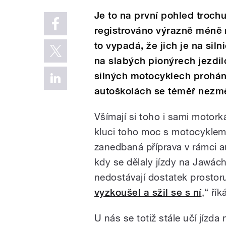
Je to na první pohled troch
registrováno výrazně méně n
to vypadá, že jich je na siln
na slabých pionýrech jezdil
silných motocyklech proháně
autoškolách se téměř nezmě
Všímají si toho i sami motorká
kluci toho moc s motocyklem 
zanedbaná příprava v rámci a
kdy se dělaly jízdy na Jawác
nedostávají dostatek prostor
vyzkoušel a sžil se s ní
,“ ří
U nás se totiž stále učí jízd