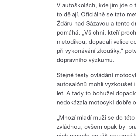
V autoškolách, kde jim jde o 
to dělají. Oficiálně se tato m
Žďáru nad Sázavou a tento 
pomáhá. „Všichni, kteří proc
metodikou, dopadali velice 
při vykonávání zkoušky,“ pot
dopravního výzkumu.
Stejné testy ovládání motocy
autosalónů mohli vyzkoušet i 
let. A tady to bohužel dopadl
nedokázala motocykl dobře ov
„Mnozí mladí muži se do této 
zvládnou, ovšem opak byl pr
nich muselo použít nouzové 