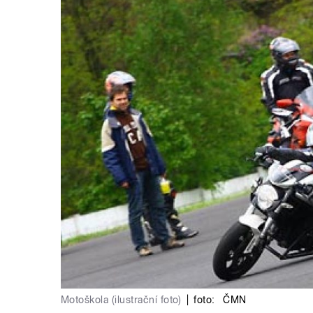
Motoškola (ilustrační foto)
|
foto:
ČMN