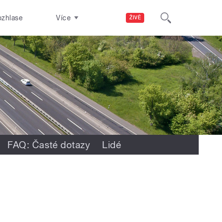
ozhlase
Více
ŽIVĚ
FAQ: Časté dotazy
Lidé