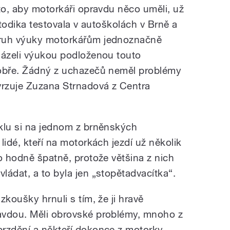
to, aby motorkáři opravdu něco uměli, už
etodika testovala v autoškolách v Brně a
druh výuky motorkářům jednoznačně
házeli výukou podloženou touto
dobře. Žádný z uchazečů neměl problémy
vrzuje Zuzana Strnadová z Centra
klu si na jednom z brněnských
lidé, kteří na motorkách jezdí už několik
o hodně špatně, protože většina z nich
ládat, a to byla jen „stopětadvacítka“.
zkoušky hrnuli s tím, že ji hravě
avdou. Měli obrovské problémy, mnoho z
brzdění a někteří dokonce z motorky