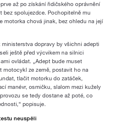
 teprve až po získání řidičského oprávnění
zdit bez spolujezdce. Pochopitelně mu
 se motorka chová jinak, bez ohledu na její
ministerstva dopravy by všichni adepti
li ještě před výcvikem na silnici
sami ovládat. „Adept bude muset
t motocykl ze země, postavit ho na
undat, tlačit motorku do zatáček,
bací manévr, osmičku, slalom mezi kužely
m provozu se tedy dostane až poté, co
dnosti,“ popisuje.
testu neuspěli