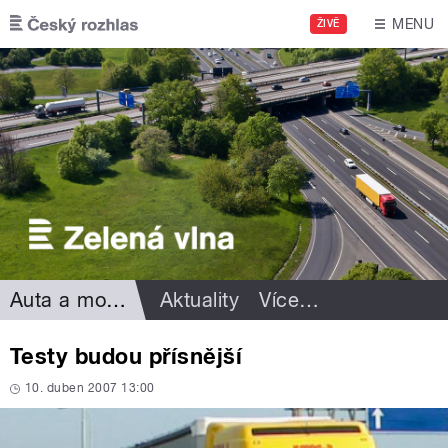
Přejít k hlavnímu obsahu
MENU
ŽIVĚ
Auta a motorismus
Aktuality
Více
…
Testy budou přísnější
10. duben 2007 13:00