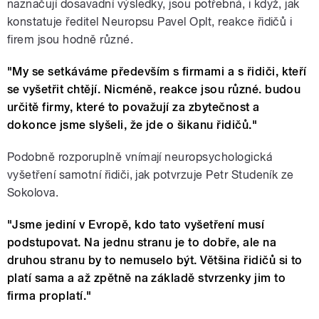
naznačují dosavadní výsledky, jsou potřebná, i když, jak
konstatuje ředitel Neuropsu Pavel Oplt, reakce řidičů i
firem jsou hodně různé.
"My se setkáváme především s firmami a s řidiči, kteří
se vyšetřit chtějí. Nicméně, reakce jsou různé. budou
určitě firmy, které to považují za zbytečnost a
dokonce jsme slyšeli, že jde o šikanu řidičů."
Podobně rozporuplně vnímají neuropsychologická
vyšetření samotní řidiči, jak potvrzuje Petr Studeník ze
Sokolova.
"Jsme jediní v Evropě, kdo tato vyšetření musí
podstupovat. Na jednu stranu je to dobře, ale na
druhou stranu by to nemuselo být. Většina řidičů si to
platí sama a až zpětně na základě stvrzenky jim to
firma proplatí."