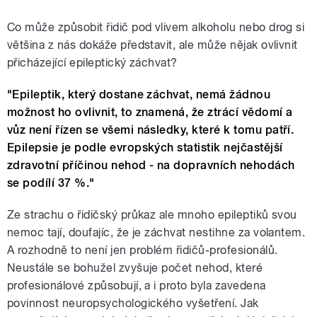
Co může způsobit řidič pod vlivem alkoholu nebo drog si
většina z nás dokáže představit, ale může nějak ovlivnit
přicházející epileptický záchvat?
"Epileptik, který dostane záchvat, nemá žádnou
možnost ho ovlivnit, to znamená, že ztrácí vědomí a
vůz není řízen se všemi následky, které k tomu patří.
Epilepsie je podle evropských statistik nejčastější
zdravotní příčinou nehod - na dopravních nehodách
se podílí 37 %."
Ze strachu o řidičský průkaz ale mnoho epileptiků svou
nemoc tají, doufajíc, že je záchvat nestihne za volantem.
A rozhodně to není jen problém řidičů-profesionálů.
Neustále se bohužel zvyšuje počet nehod, které
profesionálové způsobují, a i proto byla zavedena
povinnost neuropsychologického vyšetření. Jak