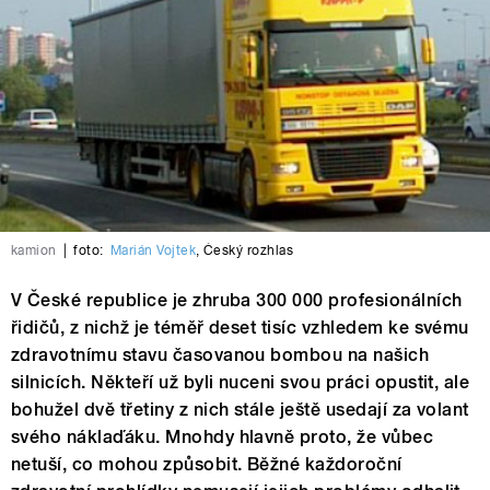
kamion
|
foto:
Marián Vojtek
,
Český rozhlas
V České republice je zhruba 300 000 profesionálních
řidičů, z nichž je téměř deset tisíc vzhledem ke svému
zdravotnímu stavu časovanou bombou na našich
silnicích. Někteří už byli nuceni svou práci opustit, ale
bohužel dvě třetiny z nich stále ještě usedají za volant
svého náklaďáku. Mnohdy hlavně proto, že vůbec
netuší, co mohou způsobit. Běžné každoroční