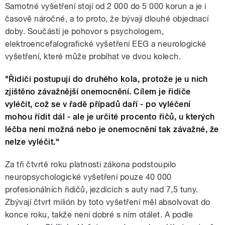
Samotné vyšetření stojí od 2 000 do 5 000 korun a je i
časově náročné, a to proto, že bývají dlouhé objednací
doby. Součástí je pohovor s psychologem,
elektroencefalografické vyšetření EEG a neurologické
vyšetření, které může probíhat ve dvou kolech.
"Řidiči postupují do druhého kola, protože je u nich
zjištěno závažnější onemocnění. Cílem je řidiče
vyléčit, což se v řadě případů daří - po vyléčení
mohou řídit dál - ale je určité procento řičů, u kterých
léčba není možná nebo je onemocnění tak závažné, že
nelze vyléčit."
Za tři čtvrtě roku platnosti zákona podstoupilo
neuropsychologické vyšetření pouze 40 000
profesionálních řidičů, jezdících s auty nad 7,5 tuny.
Zbývají čtvrt milión by toto vyšetření měl absolvovat do
konce roku, takže není dobré s ním otálet. A podle