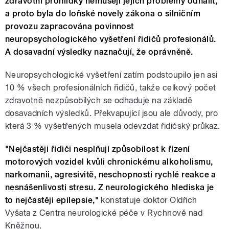
zdravotní prohlídky nemusejí jejich problémy odhalit,
a proto byla do loňské novely zákona o silničním
provozu zapracována povinnost
neuropsychologického vyšetření řidičů profesionálů.
A dosavadní výsledky naznačují, že oprávněně.
Neuropsychologické vyšetření zatím podstoupilo jen asi
10 % všech profesionálních řidičů, takže celkový počet
zdravotně nezpůsobilých se odhaduje na základě
dosavadních výsledků. Překvapující jsou ale důvody, pro
která 3 % vyšetřených musela odevzdat řidičský průkaz.
"Nejčastěji řidiči nesplňují způsobilost k řízení
motorových vozidel kvůli chronickému alkoholismu,
narkomanii, agresivitě, neschopnosti rychlé reakce a
nesnášenlivosti stresu. Z neurologického hlediska je
to nejčastěji epilepsie,"
konstatuje doktor Oldřich
Vyšata z Centra neurologické péče v Rychnově nad
Kněžnou.