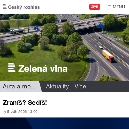
Přejít k hlavnímu obsahu
MENU
ŽIVĚ
Auta a motorismus
Aktuality
Více
…
Zraníš? Sedíš!
5. září 2006 13:00