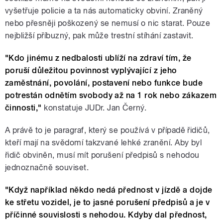
vyšetřuje policie a ta nás automaticky obviní. Zraněný
nebo přesněji poškozený se nemusí o nic starat. Pouze
nejbližší příbuzný, pak může trestní stíhání zastavit.
"Kdo jinému z nedbalosti ublíží na zdraví tím, že
poruší důležitou povinnost vyplývající z jeho
zaměstnání, povolání, postavení nebo funkce bude
potrestán odnětím svobody až na 1 rok nebo zákazem
činnosti,"
konstatuje JUDr. Jan Černý.
A právě to je paragraf, který se používá v případě řidičů,
kteří mají na svědomí takzvané lehké zranění. Aby byl
řidič obviněn, musí mít porušení předpisů s nehodou
jednoznačně souviset.
"Když například někdo nedá přednost v jízdě a dojde
ke střetu vozidel, je to jasné porušení předpisů a je v
příčinné souvislosti s nehodou. Kdyby dal přednost,