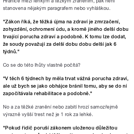
Hranice mezi lehkým a těžkým zraněním, pak není
stanovena nějakým paragrafem nebo vyhláškou.
"Zákon říká, že těžká újma na zdraví je zmrzačení,
zohyzdění, ochromení údu, a kromě jiného delší dobu
trvající porucha zdraví a podobně. K tomu lze dodat,
že soudy považují za delší dobu dobu delší jak 6
týdnů."
Co se do této lhůty vlastně počítá?
"V těch 6 týdnech by měla trvat vážná porucha zdraví,
ale už bych se jako obhájce bránil tomu, aby se do ní
započítávala rehabilitace a podobně."
No a za těžké zranění nebo zabití hrozí samozřejmě
výrazně vyšší trest než je 1 rok za lehké.
"Pokud řidič poruší zákonem uloženou důležitou