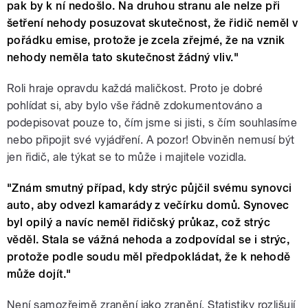
pak by k ní nedošlo. Na druhou stranu ale nelze při
šetření nehody posuzovat skutečnost, že řidič neměl v
pořádku emise, protože je zcela zřejmé, že na vznik
nehody neměla tato skutečnost žádný vliv."
Roli hraje opravdu každá maličkost. Proto je dobré
pohlídat si, aby bylo vše řádně zdokumentováno a
podepisovat pouze to, čím jsme si jisti, s čím souhlasíme
nebo připojit své vyjádření. A pozor! Obviněn nemusí být
jen řidič, ale týkat se to může i majitele vozidla.
"Znám smutný případ, kdy strýc půjčil svému synovci
auto, aby odvezl kamarády z večírku domů. Synovec
byl opilý a navíc neměl řidičský průkaz, což strýc
věděl. Stala se vážná nehoda a zodpovídal se i strýc,
protože podle soudu měl předpokládat, že k nehodě
může dojít."
Není samozřejmě zranění jako zranění. Statistiky rozlišují