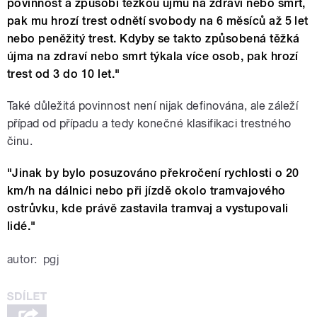
povinnost a způsobí těžkou újmu na zdraví nebo smrt,
pak mu hrozí trest odnětí svobody na 6 měsíců až 5 let
nebo peněžitý trest. Kdyby se takto způsobená těžká
újma na zdraví nebo smrt týkala více osob, pak hrozí
trest od 3 do 10 let."
Také důležitá povinnost není nijak definována, ale záleží
případ od případu a tedy konečné klasifikaci trestného
činu.
"Jinak by bylo posuzováno překročení rychlosti o 20
km/h na dálnici nebo při jízdě okolo tramvajového
ostrůvku, kde právě zastavila tramvaj a vystupovali
lidé."
autor:
pgj