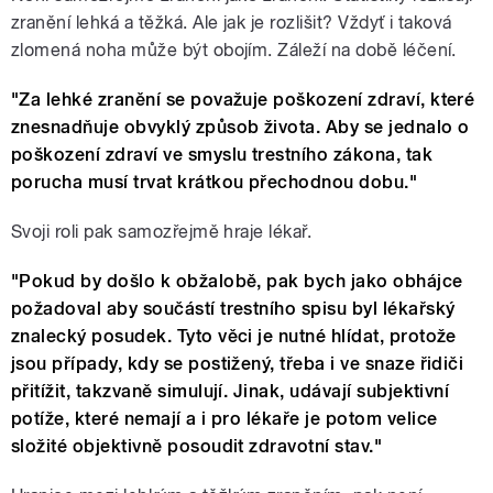
zranění lehká a těžká. Ale jak je rozlišit? Vždyť i taková
zlomená noha může být obojím. Záleží na době léčení.
"Za lehké zranění se považuje poškození zdraví, které
znesnadňuje obvyklý způsob života. Aby se jednalo o
poškození zdraví ve smyslu trestního zákona, tak
porucha musí trvat krátkou přechodnou dobu."
Svoji roli pak samozřejmě hraje lékař.
"Pokud by došlo k obžalobě, pak bych jako obhájce
požadoval aby součástí trestního spisu byl lékařský
znalecký posudek. Tyto věci je nutné hlídat, protože
jsou případy, kdy se postižený, třeba i ve snaze řidiči
přitížit, takzvaně simulují. Jinak, udávají subjektivní
potíže, které nemají a i pro lékaře je potom velice
složité objektivně posoudit zdravotní stav."