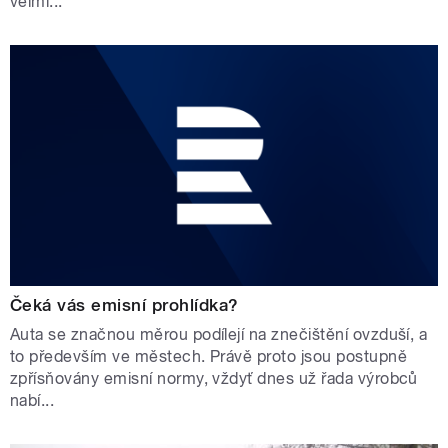
velmi...
Čeká vás emisní prohlídka?
Auta se značnou měrou podílejí na znečištění ovzduší, a
to především ve městech. Právě proto jsou postupně
zpřísňovány emisní normy, vždyť dnes už řada výrobců
nabí...