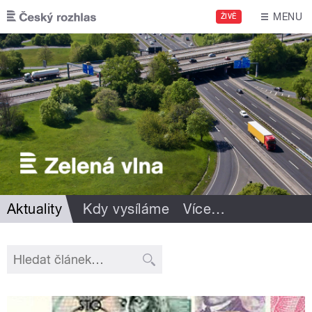
Přejít k hlavnímu obsahu
MENU
ŽIVĚ
Aktuality
Kdy vysíláme
Více
…