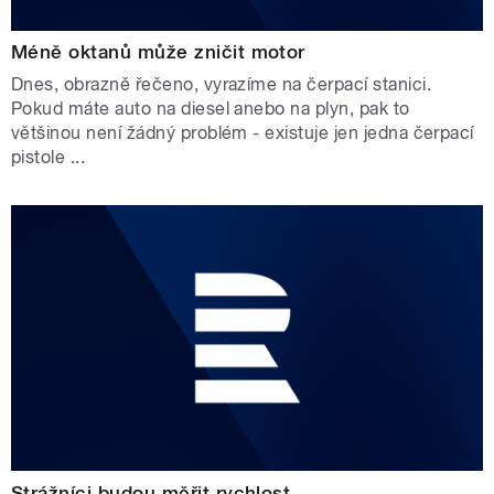
Méně oktanů může zničit motor
Dnes, obrazně řečeno, vyrazíme na čerpací stanici.
Pokud máte auto na diesel anebo na plyn, pak to
většinou není žádný problém - existuje jen jedna čerpací
pistole ...
Strážníci budou měřit rychlost