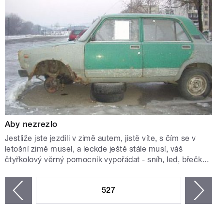
Aby nezrezlo
Jestliže jste jezdili v zimě autem, jistě víte, s čím se v
letošní zimě musel, a leckde ještě stále musí, váš
čtyřkolový věrný pomocník vypořádat - sníh, led, břečk...
STRÁNKY
527
n
zí